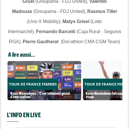
Gruel
(Groupama - FDJ United),
Valentin
Madouas
(Groupama - FDJ United),
Rasmus Tiller
(Uno-X Mobility),
Matys Grisel
(Lotto
Intermarché),
Fernando Barceló
(Caja Rural - Seguros
RGA),
Pierre Gautherat
(Decathlon CMA CGM Team)
A lire aussi...
TOUR DE FRANCE FEMMES
TOUR DE FRANCE FEMM
Kasia Niewiadoma : "C'est tellement génial
Kasia Niewiadoma fait coup dou
d'être cycliste"
étape
L'INFO EN LIVE