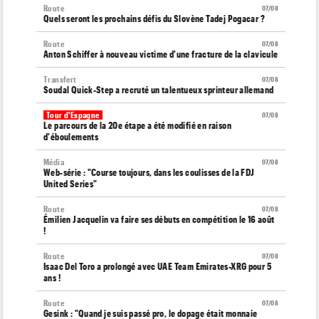
Route
07/08
Quels seront les prochains défis du Slovène Tadej Pogacar ?
Route
07/08
Anton Schiffer à nouveau victime d'une fracture de la clavicule
Transfert
07/08
Soudal Quick-Step a recruté un talentueux sprinteur allemand
Tour d'Espagne
07/08
Le parcours de la 20e étape a été modifié en raison
d'éboulements
Média
07/08
Web-série : "Course toujours, dans les coulisses de la FDJ
United Series"
Route
07/08
Émilien Jacquelin va faire ses débuts en compétition le 16 août
!
Route
07/08
Isaac Del Toro a prolongé avec UAE Team Emirates-XRG pour 5
ans !
Route
07/08
Gesink : "Quand je suis passé pro, le dopage était monnaie