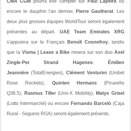
CMA CGM
pourra elle compter sur
Paul Lapeira
ou
encore le dauphin l'an dernier,
Pierre Gautherat
. Les
deux plus grosses équipes WorldTour seront également
présentes au départ.
UAE Team Emirates XRG
s'appuiera sur le Français
Benoît Cosnefroy
, tandis
que la
Visma | Lease a Bike
misera sur son duo
Axel
Zingle
-
Per Strand Hagenes
.
Émilien
Jeannière
(TotalEnergies),
Clément Venturini
(Unibet
Rose Rockets),
Quinten Hermans
(Pinarello
Q36.5)
,
Rasmus Tiller
(Uno-X Mobility),
Matys Grisel
(Lotto Intermarché) ou encore
Fernando Barceló
(Caja
Rural - Seguros RGA) seront également présents.