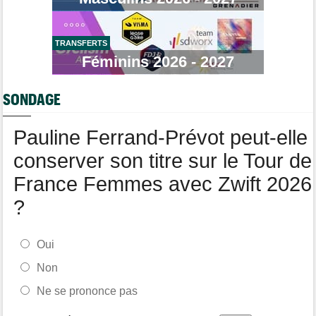
Route
07/08
Romain Bardet à l'hôpital après une chute dans la descente du
Mont Ventoux
TRANSFERTS
Tour de Pologne
07/08
Féminins 2026 - 2027
Jan Christen : "J'ai dû me retenir pour ne pas attaquer trop tôt"
Tour de France Femmes
07/08
SONDAGE
Kasia Niewiadoma fait coup double sur la 7e étape
Tour de Pologne
07/08
Pauline Ferrand-Prévot peut-elle
Joao Almeida a abandonné après une nouvelle chute
conserver son titre sur le Tour de
France Femmes avec Zwift 2026
?
Oui
Non
Ne se prononce pas