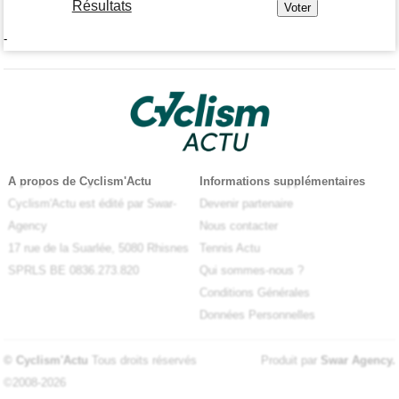
Résultats
-
A propos de Cyclism'Actu
Informations supplémentaires
Cyclism'Actu est édité par Swar-
Devenir partenaire
Agency
Nous contacter
17 rue de la Suarlée, 5080 Rhisnes
Tennis Actu
SPRLS BE 0836.273.820
Qui sommes-nous ?
Conditions Générales
Données Personnelles
© Cyclism'Actu
Tous droits réservés
Produit par
Swar Agency
.
©2008-2026