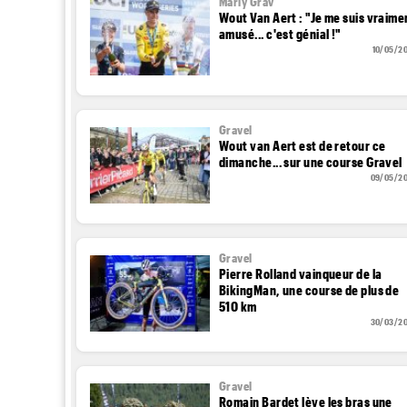
Marly Grav
Wout Van Aert : "Je me suis vraime
amusé... c'est génial !"
10/05/2
Gravel
Wout van Aert est de retour ce
dimanche... sur une course Gravel
09/05/2
Gravel
Pierre Rolland vainqueur de la
BikingMan, une course de plus de
510 km
30/03/2
Gravel
Romain Bardet lève les bras une