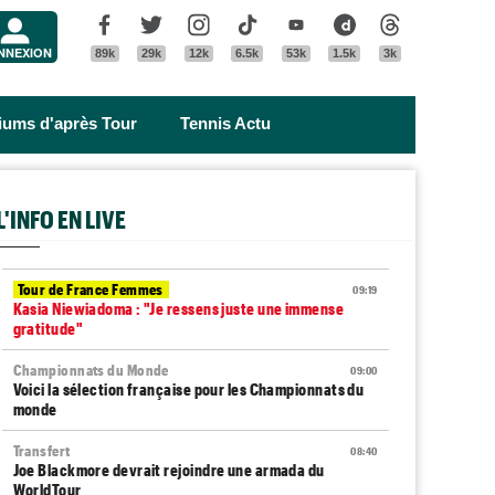
Menu
Facebook
Twitter
Instagram
Tik Tok
Youtube
Dailymotion
Threads
NNEXION
89k
29k
12k
6.5k
53k
1.5k
3k
riums d'après Tour
Tennis Actu
L'INFO EN LIVE
Tour de France Femmes
09:19
Kasia Niewiadoma : "Je ressens juste une immense
gratitude"
Championnats du Monde
09:00
Voici la sélection française pour les Championnats du
monde
Transfert
08:40
Joe Blackmore devrait rejoindre une armada du
WorldTour