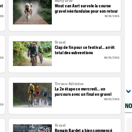
Marly Grav
nt
Wout van Aert survole la course
gravel néerlandaise pour son retour
026
10/05/2026
Gravel
Clap de fin pour ce festival... arrêt
total des subventions
026
06/05/2026
Tirreno-Adriatico
La 2e étape ce mercredi... un
parcours avec un final en gravel
09/03/2026
NO
026
Gravel
Romain Bardet a bien commencé