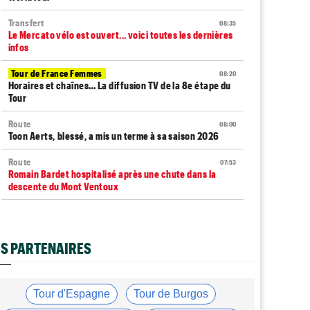
Transfert
08:35
Le Mercato vélo est ouvert... voici toutes les dernières
infos
Tour de France Femmes
08:20
Horaires et chaînes… La diffusion TV de la 8e étape du
Tour
Route
08:00
Toon Aerts, blessé, a mis un terme à sa saison 2026
Route
07:53
Romain Bardet hospitalisé après une chute dans la
descente du Mont Ventoux
Transfert
07:40
Jakobsen y croit encore : "J'ai de la ressource..."
S PARTENAIRES
Média
07:20
Cyclism’Actu recrute des rédacteurs… voici comment
candidater
Tour d'Espagne
Tour de Burgos
Tour d'Espagne
07:00