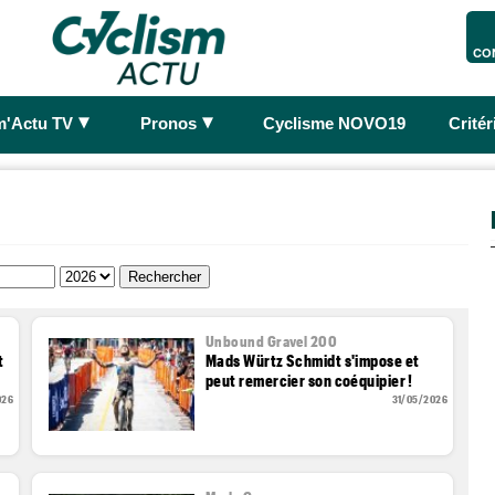
CO
►
►
m'Actu TV
Pronos
Cyclisme NOVO19
Crité
Unbound Gravel 200
t
Mads Würtz Schmidt s'impose et
peut remercier son coéquipier !
026
31/05/2026