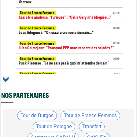
Ventoux
Tour de France Femmes
20:40
Kasia Niewiadoma, "furieuse" : "Célia Gery m'a bloquée..."
Tour de France Femmes
20:30
Loes Adegeest : "On essaiera encore demain..."
Tour de France Femmes
20:20
Lilan Calmejane: "Pourquoi PFP nous raconte des salades ?"
Tour de France Femmes
20:10
Puck Pieterse : "Je ne sais pas à quoi m'attendre demain"
Tour de France Femmes
19:51
Niedermaier : "J’ai dit à Kasia que ce n’est pas fini"
Tour de Burgos
19:45
NOS PARTENAIRES
Felix Gall : "Ma 1ère victoire au général : un accomplissement !"
Tour de France Femmes
19:32
Lorena Wiebes : "Je dois encore finir la journée de demain"
Tour de Burgos
Tour de France Femmes
Tour de France Femmes
19:13
Demi Vollering : "Cela prouve que si on rêve en grand..."
Tour de Pologne
Transfert
Tour d'Espagne
19:04