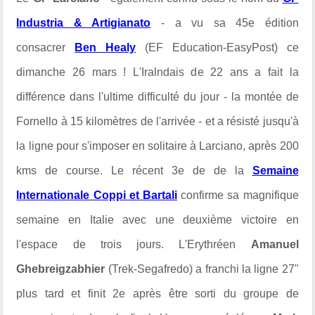
Industria & Artigianato
- a vu sa 45e édition
consacrer
Ben Healy
(EF Education-EasyPost) ce
dimanche 26 mars ! L'Iralndais de 22 ans a fait la
différence dans l'ultime difficulté du jour - la montée de
Fornello à 15 kilomètres de l'arrivée - et a résisté jusqu'à
la ligne pour s'imposer en solitaire à Larciano, après 200
kms de course. Le récent 3e de de la
Semaine
Internationale Coppi et Bartali
confirme sa magnifique
semaine en Italie avec une deuxième victoire en
l'espace de trois jours. L'Erythréen
Amanuel
Ghebreigzabhier
(Trek-Segafredo) a franchi la ligne 27"
plus tard et finit 2e après être sorti du groupe de