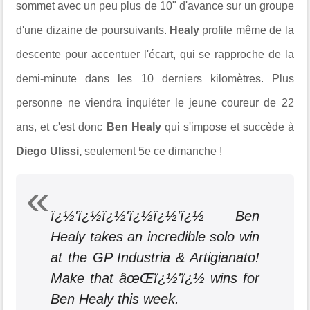
sommet avec un peu plus de 10" d'avance sur un groupe
d'une dizaine de poursuivants.
Healy
profite même de la
descente pour accentuer l'écart, qui se rapproche de la
demi-minute dans les 10 derniers kilomètres. Plus
personne ne viendra inquiéter le jeune coureur de 22
ans, et c'est donc
Ben Healy
qui s'impose et succède à
Diego Ulissi,
seulement 5e ce dimanche !
ï¿½'ï¿½ï¿½'ï¿½ï¿½'ï¿½ Ben
Healy takes an incredible solo win
at the GP Industria & Artigianato!
Make that âœŒï¿½'ï¿½ wins for
Ben Healy this week.