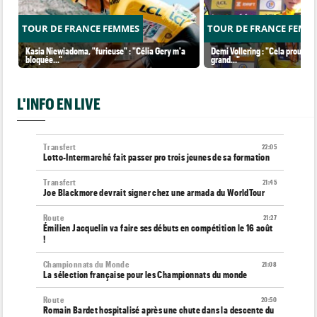
TOUR DE FRANCE FEMMES
TOUR DE FRANCE FEMM
Kasia Niewiadoma, "furieuse" : "Célia Gery m'a
Demi Vollering : "Cela prouve q
bloquée..."
grand..."
L'INFO EN LIVE
Transfert
22:05
Lotto-Intermarché fait passer pro trois jeunes de sa formation
Transfert
21:45
Joe Blackmore devrait signer chez une armada du WorldTour
Route
21:27
Émilien Jacquelin va faire ses débuts en compétition le 16 août
!
Championnats du Monde
21:08
La sélection française pour les Championnats du monde
Route
20:50
Romain Bardet hospitalisé après une chute dans la descente du