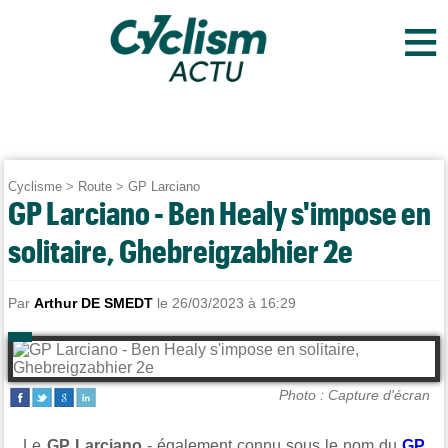
≡
Cyclisme
>
Route
>
GP Larciano
GP Larciano - Ben Healy s'impose en
solitaire, Ghebreigzabhier 2e
Par
Arthur DE SMEDT
le 26/03/2023 à 16:29
Photo : Capture d'écran
Le
GP Larciano
- également connu sous le nom du
GP