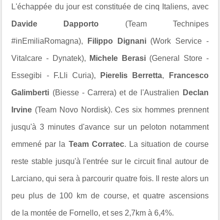
L'échappée du jour est constituée de cinq Italiens, avec
Davide Dapporto
(
Team Technipes
#inEmiliaRomagna),
Filippo Dignani
(
Work Service -
Vitalcare - Dynatek),
Michele Berasi
(
General Store -
Essegibi - F.Lli Curia),
Pierelis Berretta
,
Francesco
Galimberti
(
Biesse - Carrera) et de l'Australien
Declan
Irvine
(
Team Novo Nordisk). Ces six hommes prennent
jusqu'à 3 minutes d'avance sur un peloton notamment
emmené par la
Team Corratec
. La situation de course
reste stable jusqu'à l'entrée sur le circuit final autour de
Larciano
, qui sera à parcourir quatre fois. Il reste alors un
peu plus de 100 km de course, et quatre ascensions
de
la montée de Fornello, et ses 2,7km à 6,4%.