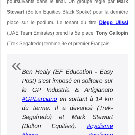
poursuivants dans le final. Un groupe réglé par
Mark
Stewart
(Bolton Equities Black Spoke) pour la dernière
place sur le podium. Le tenant du titre
Diego Ulissi
(UAE Team Emirates) prend la 5e place,
Tony Gallopin
(Trek-Segafredo) termine 8e et premier Français.
Ben Healy (EF Education - Easy
Post) s'est imposé en solitaire sur
le GP Industria & Artigianato
#GPLarciano
en sortant à 14 km
du terme. Il a devancé (Trek-
Segafredo) et Mark Stewart
(Bolton Equities).
#cyclisme
#lesrp
#ciclismo