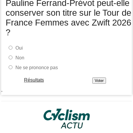
Pauline Ferrand-Prévot peut-elle
Média
08:25
Les vidéos cyclisme sont sur Dailymotion : Cyclism'Actu TV
conserver son titre sur le Tour de
France Femmes avec Zwift 2026
?
Oui
Non
Ne se prononce pas
Résultats
-