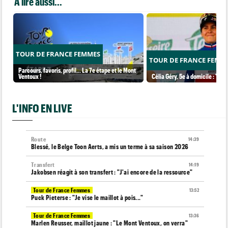
A lire aussi...
TOUR DE FRANCE FEMMES
TOUR DE FRANCE FEMM
Parcours, favoris, profil… La 7e étape et le Mont
Ventoux !
Célia Géry, 5e à domicile : "J'ai
L'INFO EN LIVE
Route
14:39
Blessé, le Belge Toon Aerts, a mis un terme à sa saison 2026
Transfert
14:19
Jakobsen réagit à son transfert : "J'ai encore de la ressource"
Tour de France Femmes
13:52
Puck Pieterse : "Je vise le maillot à pois..."
Tour de France Femmes
13:36
Marlen Reusser, maillot jaune : "Le Mont Ventoux, on verra"