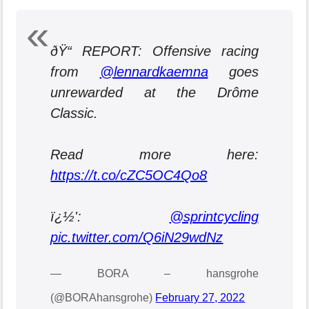
ðŸ“ REPORT: Offensive racing
from
@lennardkaemna
goes
unrewarded at the Drôme
Classic.
Read more here:
https://t.co/cZC5OC4Qo8
ï¿½':
@sprintcycling
pic.twitter.com/Q6iN29wdNz
— BORA – hansgrohe
(@BORAhansgrohe)
February 27, 2022