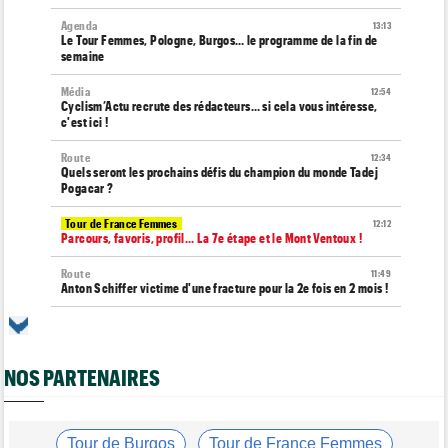
Agenda
13:13
Le Tour Femmes, Pologne, Burgos… le programme de la fin de
semaine
Média
12:54
Cyclism’Actu recrute des rédacteurs… si cela vous intéresse,
c'est ici !
Route
12:34
Quels seront les prochains défis du champion du monde Tadej
Pogacar ?
Tour de France Femmes
12:12
Parcours, favoris, profil… La 7e étape et le Mont Ventoux !
Route
11:49
Anton Schiffer victime d'une fracture pour la 2e fois en 2 mois !
Route
11:29
Gesink : "Quand j'ai intégré le peloton, le dopage était monnaie
courante"
NOS PARTENAIRES
Tour de France Femmes
11:12
Le Court-Pienaar : "J’étais à la limite de mes forces..."
Tour d'Espagne
Tour de Burgos
Tour de France Femmes
10:56