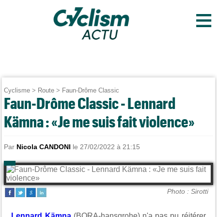
≡
Cyclisme
>
Route
>
Faun-Drôme Classic
Faun-Drôme Classic - Lennard
Kämna : «Je me suis fait violence»
Par
Nicola CANDONI
le 27/02/2022 à 21:15
Photo : Sirotti
Lennard Kämna
(BORA-hansgrohe) n'a pas pu réitérer