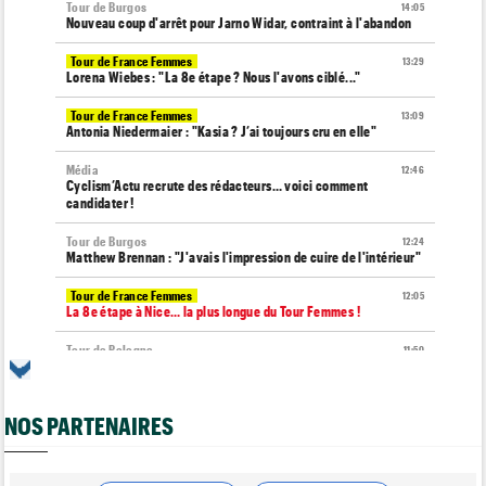
Tour de Burgos
14:05
Nouveau coup d'arrêt pour Jarno Widar, contraint à l'abandon
Tour de France Femmes
13:29
Lorena Wiebes : "La 8e étape ? Nous l'avons ciblé..."
Tour de France Femmes
13:09
Antonia Niedermaier : "Kasia ? J’ai toujours cru en elle"
Média
12:46
Cyclism’Actu recrute des rédacteurs… voici comment
candidater !
Tour de Burgos
12:24
Matthew Brennan : "J'avais l'impression de cuire de l'intérieur"
Tour de France Femmes
12:05
La 8e étape à Nice… la plus longue du Tour Femmes !
Tour de Pologne
11:50
Jan Christen : "J'aurais aussi pu gagner au sprint..."
Transfert
11:28
NOS PARTENAIRES
Lotto-Intermarché va faire passer pro trois jeunes de sa
formation
Tour de France Femmes
11:04