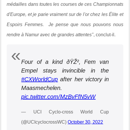
médailles dans toutes les courses de ces Championnats
d'Europe, et je parie vraiment sur de l'or chez les Élite et
Espoirs Femmes. Je pense que nous pouvons nous
rendre à Namur avec de grandes attentes"
, conclut-il.
Four of a kind ðŸŽ², Fem van
Empel stays invincible in the
#CXWorldCup
after her victory in
Maasmechelen.
pic.twitter.com/MzBvFfN5vW
— UCI Cyclo-cross World Cup
(@UCIcyclocrossWC)
October 30, 2022