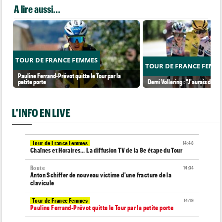
A lire aussi...
TOUR DE FRANCE FEMMES
TOUR DE FRANCE FEMM
Pauline Ferrand-Prévot quitte le Tour par la
petite porte
Demi Vollering : "J'aurais dû ess
L'INFO EN LIVE
Tour de France Femmes
14:48
Chaînes et Horaires… La diffusion TV de la 8e étape du Tour
Route
14:34
Anton Schiffer de nouveau victime d'une fracture de la
clavicule
Tour de France Femmes
14:19
Pauline Ferrand-Prévot quitte le Tour par la petite porte