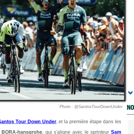
NO
Photo : @SantosTourDownUnder
Santos Tour Down Under
, et la première étape dans les
a
BORA-hansgrohe
, qui s'aligne avec le sprinteur
Sam