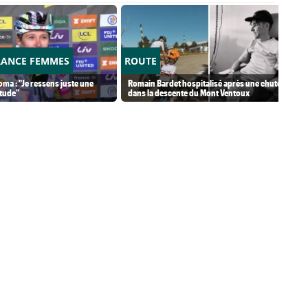
RANCE FEMMES
ROUTE
ma : "Je ressens juste une
Romain Bardet hospitalisé après une chute
tude"
dans la descente du Mont Ventoux