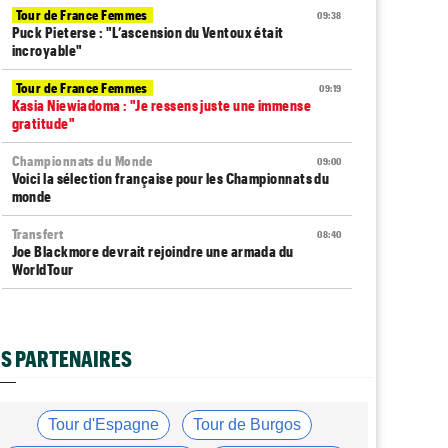
Tour de France Femmes
09:38
Puck Pieterse : "L’ascension du Ventoux était
incroyable"
Tour de France Femmes
09:19
Kasia Niewiadoma : "Je ressens juste une immense
gratitude"
Championnats du Monde
09:00
Voici la sélection française pour les Championnats du
monde
Transfert
08:40
Joe Blackmore devrait rejoindre une armada du
WorldTour
Route
08:35
Romain Bardet hospitalisé après une chute dans la
descente du Mont Ventoux
S PARTENAIRES
Tour de France Femmes
08:20
Horaires et chaînes… La diffusion TV de la 8e étape du
Tour
Tour d'Espagne
Tour de Burgos