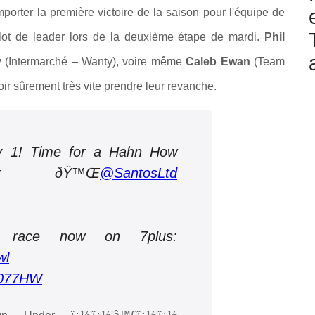
porter la première victoire de la saison pour l'équipe de
llot de leader lors de la deuxième étape de mardi.
Phil
y
(Intermarché – Wanty), voire même
Caleb Ewan
(Team
loir sûrement très vite prendre leur revanche.
ay 1! Time for a Hahn How
nt ðŸ™Œ
@SantosLtd
-
e race now on 7plus:
wl
I8077HW