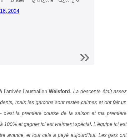
Under ï¿½'ï¿½'‍â™€ï¿½'ï¿½
 16, 2024
 l'arrivée l'australien
Welsford
.
La descente était assez
cidents, mais les garçons sont restés calmes et ont fait un
é - c'est la première course de la saison et ma première
à 100% et gagner ici est vraiment spécial. L'équipe ici est
tre avance, et tout cela a payé aujourd'hui. Les gars ont