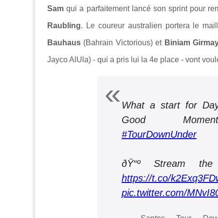
Sam
qui a parfaitement lancé son sprint pour rem
Raubling
. Le coureur australien portera le mai
Bauhaus
(Bahrain Victorious) et
Biniam Girma
Jayco AlUla) - qui a pris lui la 4e place - vont vou
What a start for D
Good Mome
#TourDownUnder
ðŸ“º Stream th
https://t.co/k2Exq3FD
pic.twitter.com/MNv