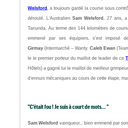
Welsford
, a toujours gardé la course sous contrô
déroulé. L'Australien
Sam Welsford
, 27 ans, 
Tanunda. Au terme des 144 kilomètres de course
emmené par ses équipiers, s’est imposé de
Girmay
(Intermarché – Wanty.
Caleb Ewan
(Team 
le le premier porteur du maillot de leader de ce
T
Hôtels) a gagné lui le maillot de meilleur grimpeu
d'ennuis mécaniques au cours de cette étape, mais
"C'était fou ! Je suis à court de mots... "
Sam Welsford
vainqueur... bien emmené par son