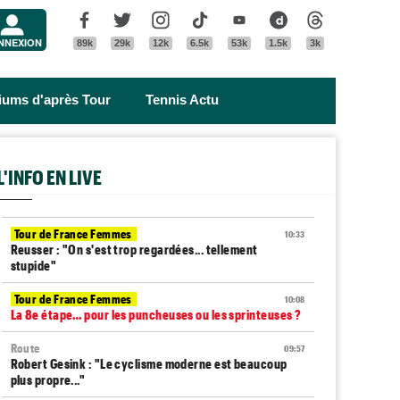
Menu
Facebook
Twitter
Instagram
Tik Tok
Youtube
Dailymotion
Threads
NNEXION
89k
29k
12k
6.5k
53k
1.5k
3k
riums d'après Tour
Tennis Actu
L'INFO EN LIVE
Tour de France Femmes
10:33
Reusser : "On s'est trop regardées... tellement
stupide"
Tour de France Femmes
10:08
La 8e étape… pour les puncheuses ou les sprinteuses ?
Route
09:57
Robert Gesink : "Le cyclisme moderne est beaucoup
plus propre..."