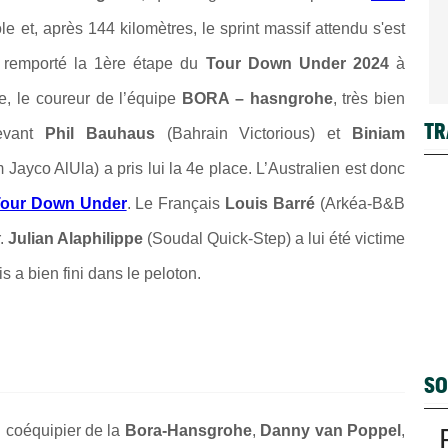
le et, après 144 kilomètres, le sprint massif attendu s'est
a remporté la 1ère étape du
Tour Down Under 2024
à
, le coureur de l’équipe
BORA – hasngrohe
, très bien
TR
vant
Phil Bauhaus
(Bahrain Victorious) et
Biniam
Jayco AlUla) a pris lui la 4e place. L’Australien est donc
our Down Under
. Le Français
Louis Barré
(Arkéa-B&B
r.
Julian Alaphilippe
(Soudal Quick-Step) a lui été victime
 a bien fini dans le peloton.
SO
 coéquipier de la
Bora-Hansgrohe
,
Danny van Poppel
,