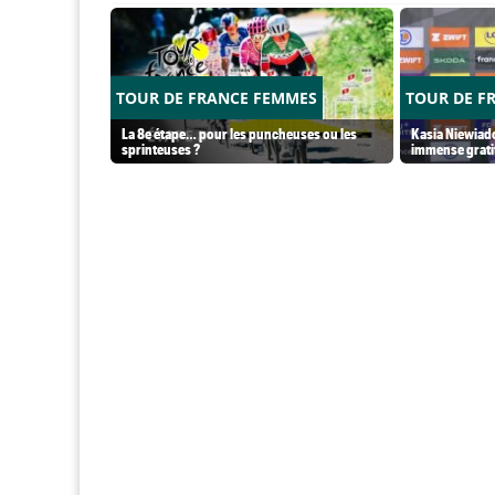
TOUR DE FRANCE FEMMES
TOUR DE F
La 8e étape… pour les puncheuses ou les
Kasia Niewiado
sprinteuses ?
immense grati