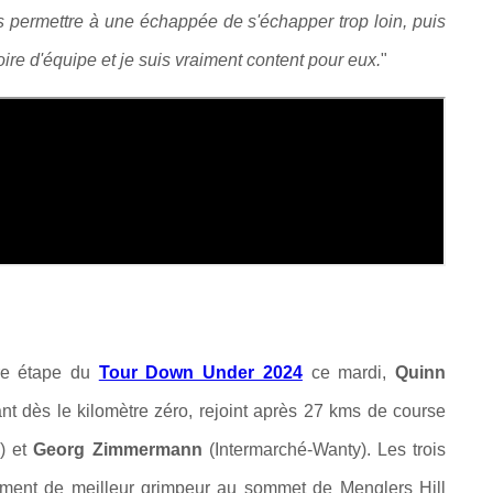
s permettre à une échappée de s'échapper trop loin, puis
oire d'équipe et je suis vraiment content pour eux.
"
1ère étape du
Tour Down Under 2024
ce mardi,
Quinn
ant dès le kilomètre zéro, rejoint après 27 kms de course
) et
Georg Zimmermann
(Intermarché-Wanty). Les trois
ement de meilleur grimpeur au sommet de Menglers Hill