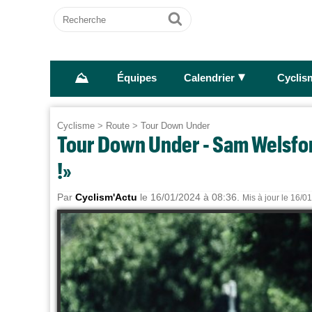
Recherche
Ok
⛰
►
Équipes
Calendrier
Cyclis
Cyclisme
>
Route
>
Tour Down Under
Tour Down Under - Sam Welsford 
!»
Par
Cyclism'Actu
le 16/01/2024 à 08:36.
Mis à jour le 16/0