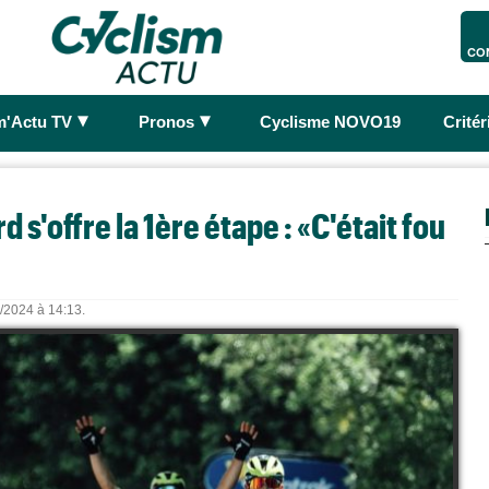
CO
►
►
m'Actu TV
Pronos
Cyclisme NOVO19
Crité
s'offre la 1ère étape : «C'était fou
1/2024 à 14:13.