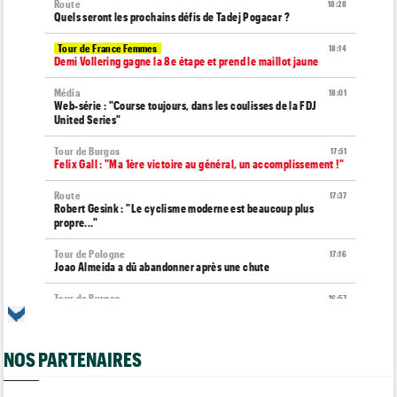
Route
18:28
Quels seront les prochains défis de Tadej Pogacar ?
Tour de France Femmes
18:14
Demi Vollering gagne la 8e étape et prend le maillot jaune
Média
18:01
Web-série : "Course toujours, dans les coulisses de la FDJ
United Series"
Tour de Burgos
17:51
Felix Gall : "Ma 1ère victoire au général, un accomplissement !"
Route
17:37
Robert Gesink : "Le cyclisme moderne est beaucoup plus
propre..."
Tour de Pologne
17:16
Joao Almeida a dû abandonner après une chute
Tour de Burgos
16:57
Nouveau coup d'arrêt pour Jarno Widar, contraint à l'abandon
Tour de Pologne
16:38
NOS PARTENAIRES
Louis Barré remporte la 6e étape et prend la 2e place du
général