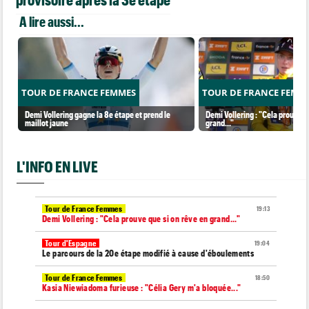
A lire aussi...
TOUR DE FRANCE FEMMES
TOUR DE FRANCE FEMM
Demi Vollering gagne la 8e étape et prend le
Demi Vollering : "Cela prouve q
maillot jaune
grand..."
L'INFO EN LIVE
Tour de France Femmes
19:13
Demi Vollering : "Cela prouve que si on rêve en grand..."
Tour d'Espagne
19:04
Le parcours de la 20e étape modifié à cause d'éboulements
Tour de France Femmes
18:50
Kasia Niewiadoma furieuse : "Célia Gery m'a bloquée..."