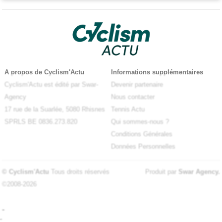
A propos de Cyclism'Actu
Informations supplémentaires
Cyclism'Actu est édité par Swar-
Devenir partenaire
Agency
Nous contacter
17 rue de la Suarlée, 5080 Rhisnes
Tennis Actu
SPRLS BE 0836.273.820
Qui sommes-nous ?
Conditions Générales
Données Personnelles
© Cyclism'Actu
Tous droits réservés
Produit par
Swar Agency
.
©2008-2026
-
-