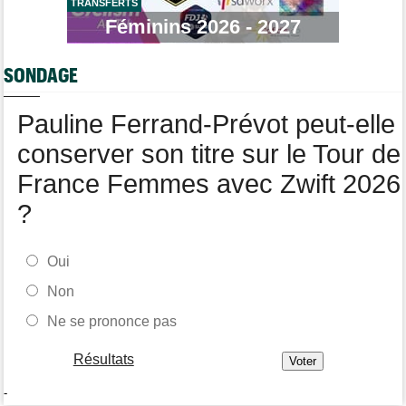
TRANSFERTS
Tour de Burgos
05/08
Féminins 2026 - 2027
Oscar Onley : "Je n'avais pas connu le début de saison idéal…"
Tour de Pologne
05/08
SONDAGE
Paul Magnier seulement 14e de la 3e étape... puis déclassé
Tour du Portugal
05/08
Pauline Ferrand-Prévot peut-elle
Julius Johansen remporte le prologue, doublé UAE Team
Emirates
conserver son titre sur le Tour de
France Femmes avec Zwift 2026
?
Oui
Non
Ne se prononce pas
Résultats
-