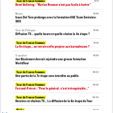
Tour de France Femmes
11:13
Demi Vollering : "Marlen Reusser n’est pas facile à battre"
Route
10:50
Isaac Del Toro prolonge avec la formation UAE Team Emirates-
XRG
Tour de Pologne
10:36
Diffusion TV... quelle heure et quelle chaîne la 4e étape ?
Tour de France Femmes
10:18
La 6e étape… un terrain enfin propice aux baroudeuses ?
Transfert
10:00
Joe Blackmore devrait rejoindre une grosse formation
WorldTour
Tour de France Femmes
09:42
Une partie de la 7e étape sera interdite au public
Tour de France Femmes
09:26
Ferrand-Prévot : "Pour le général, c'est irrécupérable..."
Tour de France Femmes
08:49
Horaires et chaînes TV… La diffusion de la 6e étape du Tour
Média
08:25