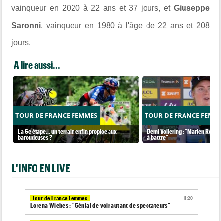
vainqueur en 2020 à 22 ans et 37 jours, et
Giuseppe
Saronni
, vainqueur en 1980 à l'âge de 22 ans et 208
jours.
A lire aussi...
TOUR DE FRANCE FEMMES
TOUR DE FRANCE FEMM
La 6e étape… un terrain enfin propice aux
Demi Vollering : "Marlen Reusse
baroudeuses ?
à battre"
L'INFO EN LIVE
Tour de France Femmes
11:20
Lorena Wiebes : "Génial de voir autant de spectateurs"