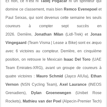
Et non, ce n’est ni
Tadej Pogacar
ni un sprinteur qui
domine ce classement, mais bien
Remco Evenepoel
et
Paul Seixas, qui sont devenus cette semaine les seuls
coureurs à compter sept succès en
2026. Derrière,
Jonathan Milan
(Lidl-Trek) et
Jonas
Vingegaard
(Team Visma | Lease a Bike) sont ex æquo
avec 6 victoires au compteur. Derrière, en cinquième
position, on retrouve le Mexicain
Isaac Del Toro
(UAE
Team Emirates-XRG), avant un groupe de coureurs à
quatre victoires :
Mauro Schmid
(Jayco AlUla),
Ethan
Vernon
(NSN Cycling Team),
Axel Laurance
(INEOS
Grenadiers),
Dylan Groenewegen
(Unibet Rose
Rockets),
Mathieu van der Poel
(Alpecin-Premier Tech)