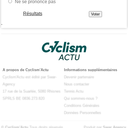
Ne se prononce pas
Résultats
-
A propos de Cyclism'Actu
Informations supplémentaires
Cyclism'Actu est édité par Swar-
Devenir partenaire
Agency
Nous contacter
17 rue de la Suarlée, 5080 Rhisnes
Tennis Actu
SPRLS BE 0836.273.820
Qui sommes-nous ?
Conditions Générales
Données Personnelles
© Cyclism'Actu
Tous droits réservés
Produit par
Swar Agency
.