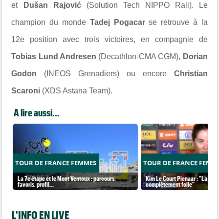
et
Dušan Rajović
(Solution Tech NIPPO Rali). Le
champion du monde
Tadej Pogacar
se retrouve à la
12e position avec trois victoires, en compagnie de
Tobias Lund Andresen
(Decathlon-CMA CGM),
Dorian
Godon
(INEOS Grenadiers) ou encore
Christian
Scaroni
(XDS Astana Team).
A lire aussi...
TOUR DE FRANCE FEMMES
TOUR DE FRANCE FEMM
La 7e étape et le Mont Ventoux : parcours,
Kim Le Court Pienaar : "La cour
favoris, profil…
complètement folle"
L'INFO EN LIVE