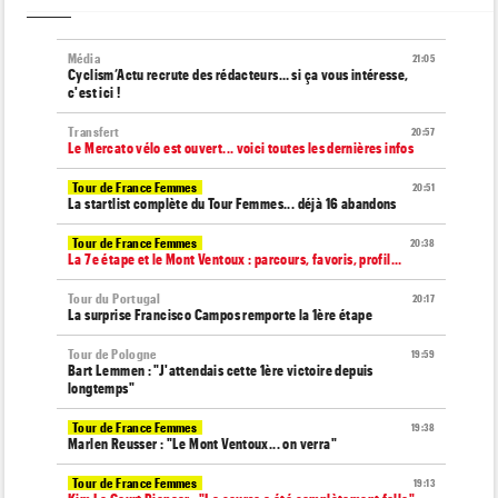
Média
21:05
Cyclism’Actu recrute des rédacteurs… si ça vous intéresse,
c'est ici !
Transfert
20:57
Le Mercato vélo est ouvert... voici toutes les dernières infos
Tour de France Femmes
20:51
La startlist complète du Tour Femmes... déjà 16 abandons
Tour de France Femmes
20:38
La 7e étape et le Mont Ventoux : parcours, favoris, profil…
Tour du Portugal
20:17
La surprise Francisco Campos remporte la 1ère étape
Tour de Pologne
19:59
Bart Lemmen : "J'attendais cette 1ère victoire depuis
longtemps"
Tour de France Femmes
19:38
Marlen Reusser : "Le Mont Ventoux... on verra"
Tour de France Femmes
19:13