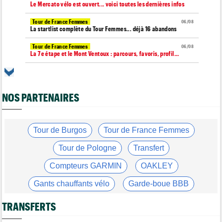
Le Mercato vélo est ouvert... voici toutes les dernières infos
Tour de France Femmes
06/08
La startlist complète du Tour Femmes... déjà 16 abandons
Tour de France Femmes
06/08
La 7e étape et le Mont Ventoux : parcours, favoris, profil…
Tour du Portugal
06/08
La surprise Francisco Campos remporte la 1ère étape
NOS PARTENAIRES
Tour de Pologne
06/08
Bart Lemmen : "J'attendais cette 1ère victoire depuis
longtemps"
Tour de France Femmes
Tour de Burgos
Tour de France Femmes
06/08
Marlen Reusser : "Le Mont Ventoux... on verra"
Tour de Pologne
Transfert
Tour de France Femmes
06/08
Kim Le Court Pienaar : "La course a été complètement folle"
Compteurs GARMIN
OAKLEY
Route
06/08
Gants chauffants vélo
Garde-boue BBB
Isaac Del Toro prolonge avec UAE Team Emirates-XRG jusqu'en
2031
Casque ABUS
Jeu de Vélo
TRANSFERTS
Tour de Burgos
06/08
Felix Gall : "J’espère conserver ce maillot de leader"
Brassard Fréquence Cardiaque