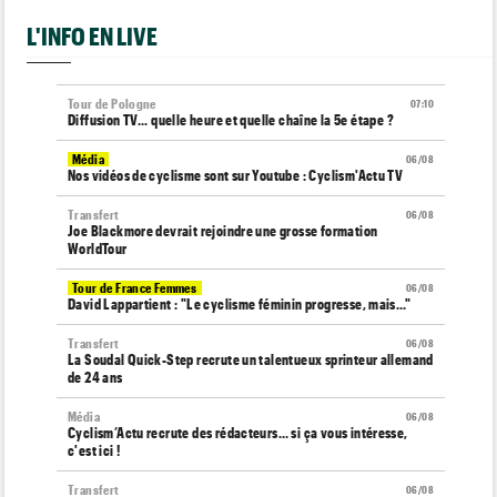
L'INFO EN LIVE
Tour de Pologne
07:10
Diffusion TV... quelle heure et quelle chaîne la 5e étape ?
Média
06/08
Nos vidéos de cyclisme sont sur Youtube : Cyclism'Actu TV
Transfert
06/08
Joe Blackmore devrait rejoindre une grosse formation
WorldTour
Tour de France Femmes
06/08
David Lappartient : "Le cyclisme féminin progresse, mais…"
Transfert
06/08
La Soudal Quick-Step recrute un talentueux sprinteur allemand
de 24 ans
Média
06/08
Cyclism’Actu recrute des rédacteurs… si ça vous intéresse,
c'est ici !
Transfert
06/08