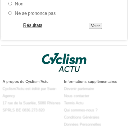
Non
Ne se prononce pas
Résultats
-
A propos de Cyclism'Actu
Informations supplémentaires
Cyclism'Actu est édité par Swar-
Devenir partenaire
Agency
Nous contacter
17 rue de la Suarlée, 5080 Rhisnes
Tennis Actu
SPRLS BE 0836.273.820
Qui sommes-nous ?
Conditions Générales
Données Personnelles