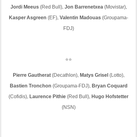
Jordi Meeus
(Red Bull),
Jon Barrenetxea
(Movistar),
Kasper Asgreen
(EF),
Valentin Madouas
(Groupama-
FDJ)
⭐⭐
Pierre Gautherat
(Decathlon),
Matys Grisel
(Lotto),
Bastien Tronchon
(Groupama-FDJ),
Bryan Coquard
(Cofidis),
Laurence Pithie
(Red Bull),
Hugo Hofstetter
(NSN)