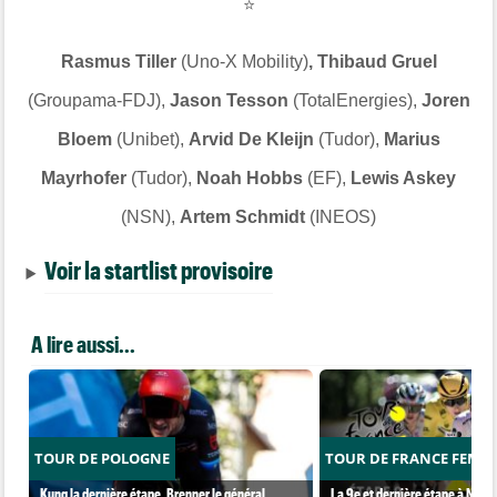
⭐
Rasmus Tiller
(Uno-X Mobility)
, Thibaud Gruel
(Groupama-FDJ),
Jason Tesson
(TotalEnergies),
Joren
Bloem
(Unibet),
Arvid De Kleijn
(Tudor),
Marius
Mayrhofer
(Tudor),
Noah Hobbs
(EF),
Lewis Askey
(NSN),
Artem Schmidt
(INEOS)
Voir la startlist provisoire
A lire aussi...
TOUR DE POLOGNE
TOUR DE FRANCE FEMM
Kung la dernière étape, Brenner le général,
La 9e et dernière étape à Nice..