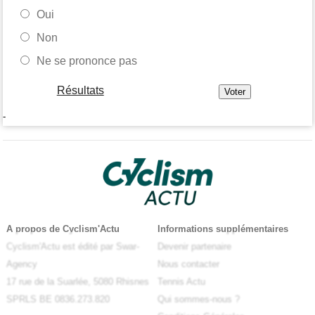
Oui
Non
Ne se prononce pas
Résultats
-
A propos de Cyclism'Actu
Informations supplémentaires
Cyclism'Actu est édité par Swar-
Devenir partenaire
Agency
Nous contacter
17 rue de la Suarlée, 5080 Rhisnes
Tennis Actu
SPRLS BE 0836.273.820
Qui sommes-nous ?