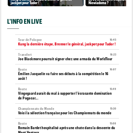
jackpot pour Tudor !
Niewiadoma ?
L'INFO EN LIVE
Tour de Pologne
16:45
Kung la dernière étape, Brenner le général, jackpot pour Tudor !
Transfert
16:23
Joe Blackmore pourrait signer chez une armada du WorldTour
Route
16:07
Émilien Jacquelin va faire ses débuts à la compétition le 16
août !
Route
15:49
Vingegaard aurait du mal à supporter l'écrasante domination
de Pogacar...
Championnats du Monde
15:30
Voici la sélection française pour les Championnats du monde
Route
15:08
Romain Bardet hospitalisé après une chute dans la descente du
Mont Ventoux