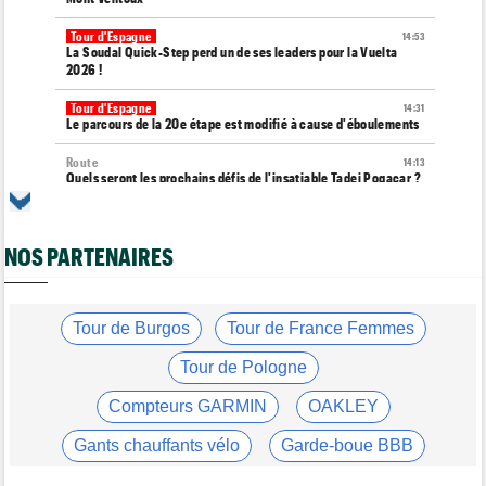
Tour d'Espagne
14:53
La Soudal Quick-Step perd un de ses leaders pour la Vuelta
2026 !
Tour d'Espagne
14:31
Le parcours de la 20e étape est modifié à cause d'éboulements
Route
14:13
Quels seront les prochains défis de l'insatiable Tadej Pogacar ?
Tour de France Femmes
13:55
Tadej Pogacar joue les supporters pour Urska Zigart
NOS PARTENAIRES
Tour de Pologne
13:22
Louis Barré : "J'étais déterminé à remporter une étape"
Tour de France Femmes
Tour de Burgos
Tour de France Femmes
13:04
Loes Adegeest : "On essaiera encore..."
Tour de Pologne
Tour de France Femmes
12:58
La 9e et dernière étape à Nice... Vollering ou Niewiadoma ?
Compteurs GARMIN
OAKLEY
Tour de France Femmes
12:54
Gants chauffants vélo
Garde-boue BBB
Puck Pieterse : "Je ne sais pas à quoi m'attendre"
Casque ABUS
Jeu de Vélo