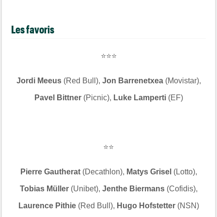
Les favoris
⭐⭐⭐
Jordi Meeus
(Red Bull),
Jon Barrenetxea
(Movistar),
Pavel Bittner
(Picnic),
Luke Lamperti
(EF)
⭐⭐
Pierre Gautherat
(Decathlon),
Matys Grisel
(Lotto),
Tobias Müller
(Unibet),
Jenthe Biermans
(Cofidis),
Laurence Pithie
(Red Bull),
Hugo Hofstetter
(NSN)