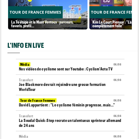
TOUR DE FRANCE FEMMES
TOUR DE FRANCE FEMM
La 7e étape et le Mont Ventoux : parcours,
Kim Le Court Pienaar : "La cour
favoris, profil…
complètement folle"
L'INFO EN LIVE
Média
06/08
Nos vidéos de cyclisme sont sur Youtube : Cyclism'Actu TV
Transfert
06/08
Joe Blackmore devrait rejoindre une grosse formation
WorldTour
Tour de France Femmes
06/08
David Lappartient : "Le cyclisme féminin progresse, mais…"
Transfert
06/08
La Soudal Quick-Step recrute un talentueux sprinteur allemand
de 24 ans
Média
06/08