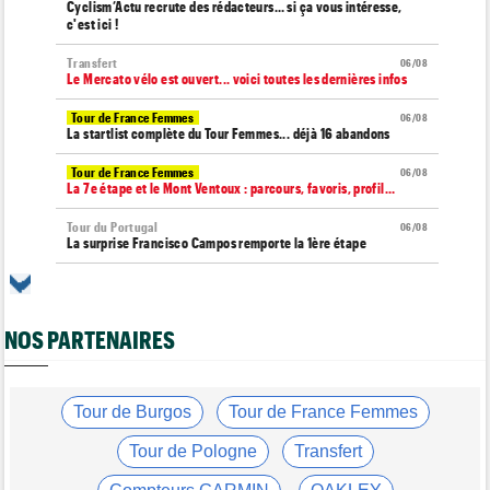
Cyclism’Actu recrute des rédacteurs… si ça vous intéresse,
c'est ici !
Transfert
06/08
Le Mercato vélo est ouvert... voici toutes les dernières infos
Tour de France Femmes
06/08
La startlist complète du Tour Femmes... déjà 16 abandons
Tour de France Femmes
06/08
La 7e étape et le Mont Ventoux : parcours, favoris, profil…
Tour du Portugal
06/08
La surprise Francisco Campos remporte la 1ère étape
Tour de Pologne
06/08
Bart Lemmen : "J'attendais cette 1ère victoire depuis
longtemps"
NOS PARTENAIRES
Tour de France Femmes
06/08
Marlen Reusser : "Le Mont Ventoux... on verra"
Tour de France Femmes
Tour de Burgos
Tour de France Femmes
06/08
Kim Le Court Pienaar : "La course a été complètement folle"
Tour de Pologne
Transfert
Route
06/08
Isaac Del Toro prolonge avec UAE Team Emirates-XRG jusqu'en