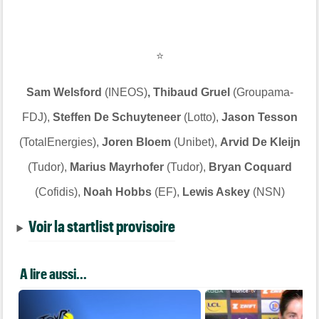
⭐
Sam Welsford
(INEOS)
, Thibaud Gruel
(Groupama-
FDJ),
Steffen De Schuyteneer
(Lotto),
Jason Tesson
(TotalEnergies),
Joren Bloem
(Unibet),
Arvid De Kleijn
(Tudor),
Marius Mayrhofer
(Tudor),
Bryan Coquard
(Cofidis),
Noah Hobbs
(EF),
Lewis Askey
(NSN)
Voir la startlist provisoire
A lire aussi...