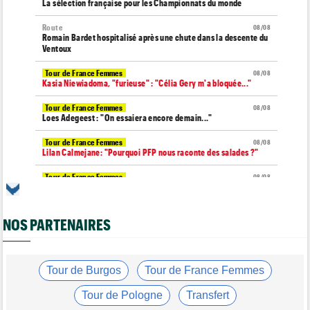
La sélection française pour les Championnats du monde
Route
08/08
Romain Bardet hospitalisé après une chute dans la descente du
Ventoux
Tour de France Femmes
08/08
Kasia Niewiadoma, "furieuse" : "Célia Gery m'a bloquée..."
Tour de France Femmes
08/08
Loes Adegeest : "On essaiera encore demain..."
Tour de France Femmes
08/08
Lilan Calmejane: "Pourquoi PFP nous raconte des salades ?"
Tour de France Femmes
08/08
Puck Pieterse : "Je ne sais pas à quoi m'attendre demain"
Tour de France Femmes
08/08
NOS PARTENAIRES
Niedermaier : "J’ai dit à Kasia que ce n’est pas fini"
Tour de Burgos
08/08
Felix Gall : "Ma 1ère victoire au général : un accomplissement !"
Tour de Burgos
Tour de France Femmes
Tour de France Femmes
08/08
Lorena Wiebes : "Je dois encore finir la journée de demain"
Tour de Pologne
Transfert