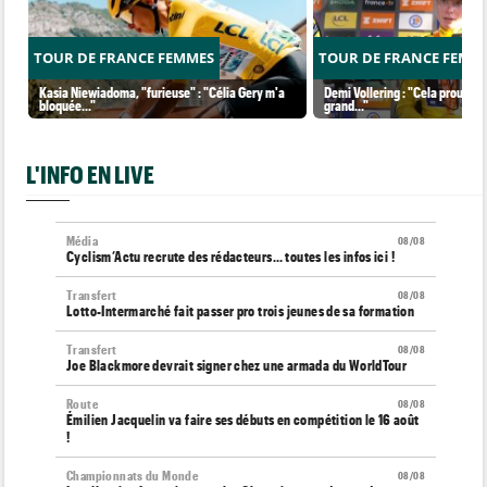
TOUR DE FRANCE FEMMES
TOUR DE FRANCE FEMM
Kasia Niewiadoma, "furieuse" : "Célia Gery m'a
Demi Vollering : "Cela prouve q
bloquée..."
grand..."
L'INFO EN LIVE
Média
08/08
Cyclism’Actu recrute des rédacteurs… toutes les infos ici !
Transfert
08/08
Lotto-Intermarché fait passer pro trois jeunes de sa formation
Transfert
08/08
Joe Blackmore devrait signer chez une armada du WorldTour
Route
08/08
Émilien Jacquelin va faire ses débuts en compétition le 16 août
!
Championnats du Monde
08/08