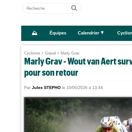
Recherche
Ok
⛰
►
Équipes
Calendrier
Cyclis
Cyclisme
>
Gravel
>
Marly Grav
Marly Grav - Wout van Aert sur
pour son retour
Par
Jules STEPHO
le 10/05/2026 à 13:44