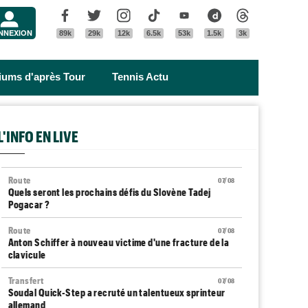
Menu
Facebook
Twitter
Instagram
Tik Tok
Youtube
Dailymotion
Threads
NNEXION
89k
29k
12k
6.5k
53k
1.5k
3k
riums d'après Tour
Tennis Actu
L'INFO EN LIVE
Route
07/08
Quels seront les prochains défis du Slovène Tadej
Pogacar ?
Route
07/08
Anton Schiffer à nouveau victime d'une fracture de la
clavicule
Transfert
07/08
Soudal Quick-Step a recruté un talentueux sprinteur
allemand