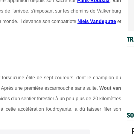
re apparition depuis son sacre sur
Paris-Roubaix
,
Van
tres de l'arrivée, s'imposant sur les chemins de Valkenburg
du monde. Il devance son compatriote
Niels Vandeputte
et
TR
 lorsqu'une élite de sept coureurs, dont le champion du
te. Après une première escarmouche sans suite,
Wout van
aides d'un sentier forestier à un peu plus de 20 kilomètres
à cette accélération foudroyante, a dû laisser filer son
SO