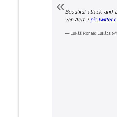
Beautiful attack and 
van Aert ?
pic.twitte
— Lukáš Ronald Lukács (@