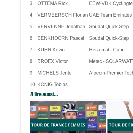
3
OTTEMA Rick
EEW-VDK Cyclingt
4
VERMEERSCH Florian
UAE Team Emirates
5
VERVENNE Jonathan
Soudal Quick-Step
6
EENKHOORN Pascal
Soudal Quick-Step
7
KUHN Kevin
Heizomat - Cube
8
BROEX Victor
Metec - SOLARWATT
9
MICHELS Jente
Alpecin-Premier Te
10
KÖNIG Tobias
A lire aussi...
TOUR DE FRANCE FEMMES
TOUR DE F