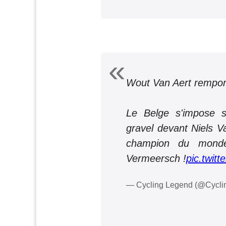
Wout Van Aert remport
Le Belge s'impose 
gravel devant Niels V
champion du monde 
Vermeersch !
pic.twit
— Cycling Legend (@Cycl