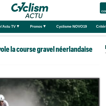
CO
►
►
m'Actu TV
Pronos
Cyclisme NOVO19
Crité
vole la course gravel néerlandaise