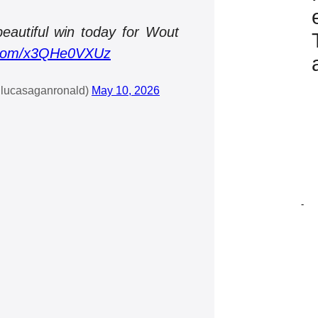
beautiful win today for Wout
r.com/x3QHe0VXUz
lucasaganronald)
May 10, 2026
-