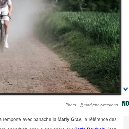
NO
Photo : @marlygravweekend
 a remporté avec panache la
Marly Grav
, la référence des