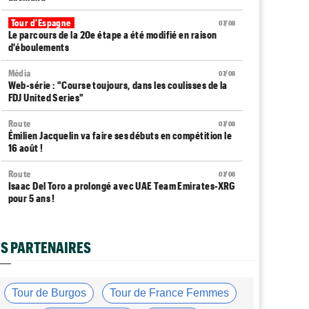
Tour d'Espagne
07/08
Le parcours de la 20e étape a été modifié en raison
d'éboulements
Média
07/08
Web-série : "Course toujours, dans les coulisses de la
FDJ United Series"
Route
07/08
Émilien Jacquelin va faire ses débuts en compétition le
16 août !
Route
07/08
Isaac Del Toro a prolongé avec UAE Team Emirates-XRG
pour 5 ans !
Route
07/08
Gesink : "Quand je suis passé pro, le dopage était
S PARTENAIRES
monnaie courante"
Transfert
07/08
Le Mercato vélo est ouvert... toutes les dernières infos
Tour de Burgos
Tour de France Femmes
et rumeurs