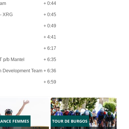
eam
+ 0:44
 - XRG
+ 0:45
+ 0:49
+ 4:41
+ 6:17
 p/b Mantel
+ 6:35
ch Development Team
+ 6:36
+ 6:59
RANCE FEMMES
TOUR DE BURGOS