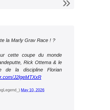
e la Marly Grav Race ! ?
sur cette coupe du monde
andeputte, Rick Ottema & le
de la discipline Florian
ter.com/J2lgeMTXxR
ingLegend_)
May 10, 2026