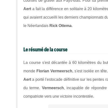
courses de gravel aux Pays-Bas. Pour sa premiè
Aert
a fait la différence en solitaire à 20 kilomè
qui avaient accueilli les derniers championnats 
le Néerlandais
Rick Ottema
.
Le résumé de la course
La course s'est décantée à 60 kilomètres du but
monde
Florian Vermeersch
, s'est isolée en tê
Aert
a porté l'estocade définitive sur les pentes r
du terme.
Vermeersch
, incapable de répondre 
compatriote vers une victoire incontestée.