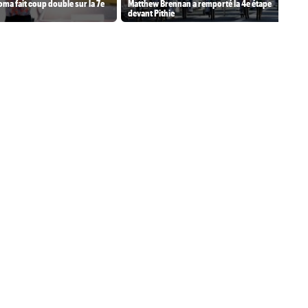
ma fait coup double sur la 7e
Matthew Brennan a remporté la 4e étape
devant Pithie