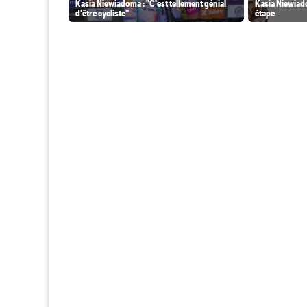
Kasia Niewiadoma : "C'est tellement génial
Kasia Niewiado
d'être cycliste"
étape