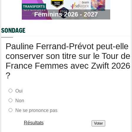
Mont Ventoux
TRANSFERTS
Tour de Pologne
07/08
Féminins 2026 - 2027
Jan Christen : "J'ai dû me retenir pour ne pas attaquer trop tôt"
Tour de France Femmes
07/08
SONDAGE
Kasia Niewiadoma fait coup double sur la 7e étape
Tour de Pologne
07/08
Pauline Ferrand-Prévot peut-elle
Joao Almeida a abandonné après une nouvelle chute
conserver son titre sur le Tour de
France Femmes avec Zwift 2026
?
Oui
Non
Ne se prononce pas
Résultats