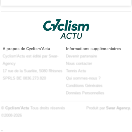
-
A propos de Cyclism'Actu
Informations supplémentaires
Cyclism'Actu est édité par Swar-
Devenir partenaire
Agency
Nous contacter
17 rue de la Suarlée, 5080 Rhisnes
Tennis Actu
SPRLS BE 0836.273.820
Qui sommes-nous ?
Conditions Générales
Données Personnelles
© Cyclism'Actu
Tous droits réservés
Produit par
Swar Agency
.
©2008-2026
-