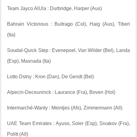
Team Jayco AlUla : Durbridge, Harper (Aus)
Bahrain Victorious : Buitrago (Col), Haig (Aus), Tiberi
(Ita)
Soudal-Quick Step : Evenepoel, Van Wilder (Bel), Landa
(Esp), Masnada (Ita)
Lotto Dstny : Kron (Dan), De Gendt (Bel)
Alpecin-Deceuninck : Laurance (Fra), Boven (Hol)
Intermarché-Wanty : Meintjes (Afs), Zimmermann (All)
UAE Team Emirates : Ayuso, Soler (Esp), Sivakov (Fra),
Politt (All)