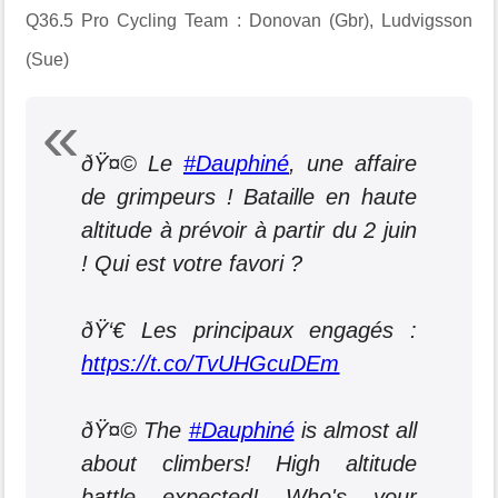
Q36.5 Pro Cycling Team : Donovan (Gbr), Ludvigsson
(Sue)
ðŸ¤© Le
#Dauphiné
, une affaire
de grimpeurs ! Bataille en haute
altitude à prévoir à partir du 2 juin
! Qui est votre favori ?
ðŸ‘€ Les principaux engagés :
https://t.co/TvUHGcuDEm
ðŸ¤© The
#Dauphiné
is almost all
about climbers! High altitude
battle expected! Who's your