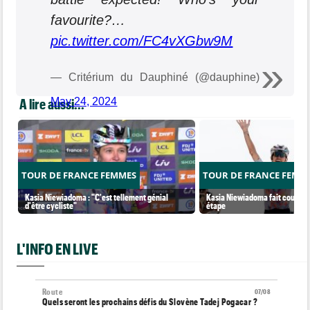
favourite?…
pic.twitter.com/FC4vXGbw9M
— Critérium du Dauphiné (@dauphine)
A lire aussi...
May 24, 2024
TOUR DE FRANCE FEMMES
TOUR DE FRANCE FEMM
Kasia Niewiadoma : "C'est tellement génial
Kasia Niewiadoma fait coup dou
d'être cycliste"
étape
L'INFO EN LIVE
Route
07/08
Quels seront les prochains défis du Slovène Tadej Pogacar ?