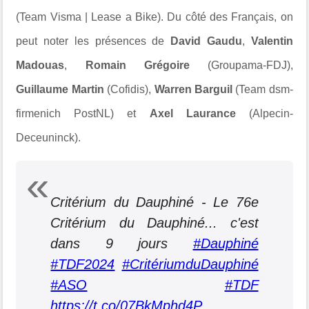
(Team Visma | Lease a Bike). Du côté des Français, on
peut noter les présences de
David Gaudu
,
Valentin
Madouas
,
Romain Grégoire
(Groupama-FDJ),
Guillaume Martin
(Cofidis),
Warren Barguil
(Team dsm-
firmenich PostNL) et
Axel Laurance
(Alpecin-
Deceuninck).
Critérium du Dauphiné - Le 76e
Critérium du Dauphiné... c'est
dans 9 jours
#Dauphiné
#TDF2024
#CritériumduDauphiné
#ASO
#TDF
https://t.co/07BkMphd4P