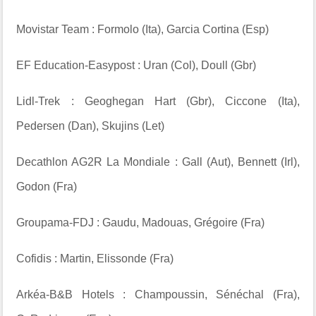
Movistar Team : Formolo (Ita), Garcia Cortina (Esp)
EF Education-Easypost : Uran (Col), Doull (Gbr)
Lidl-Trek : Geoghegan Hart (Gbr), Ciccone (Ita),
Pedersen (Dan), Skujins (Let)
Decathlon AG2R La Mondiale : Gall (Aut), Bennett (Irl),
Godon (Fra)
Groupama-FDJ : Gaudu, Madouas, Grégoire (Fra)
Cofidis : Martin, Elissonde (Fra)
Arkéa-B&B Hotels : Champoussin, Sénéchal (Fra),