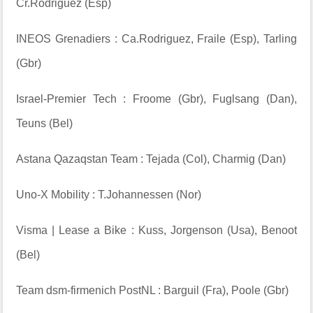
Cr.Rodriguez (Esp)
INEOS Grenadiers : Ca.Rodriguez, Fraile (Esp), Tarling
(Gbr)
Israel-Premier Tech : Froome (Gbr), Fuglsang (Dan),
Teuns (Bel)
Astana Qazaqstan Team : Tejada (Col), Charmig (Dan)
Uno-X Mobility : T.Johannessen (Nor)
Visma | Lease a Bike : Kuss, Jorgenson (Usa), Benoot
(Bel)
Team dsm-firmenich PostNL : Barguil (Fra), Poole (Gbr)