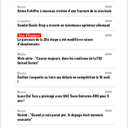
Route
07/08
Anton Schiffer à nouveau victime d'une fracture de la clavicule
Transfert
07/08
Soudal Quick-Step a recruté un talentueux sprinteur allemand
Tour d'Espagne
07/08
Le parcours de la 20e étape a été modifié en raison
d'éboulements
Média
07/08
Web-série : "Course toujours, dans les coulisses de la FDJ
United Series"
Route
07/08
Émilien Jacquelin va faire ses débuts en compétition le 16 août
!
Route
07/08
Isaac Del Toro a prolongé avec UAE Team Emirates-XRG pour 5
ans !
Route
07/08
Gesink : "Quand je suis passé pro, le dopage était monnaie
courante"