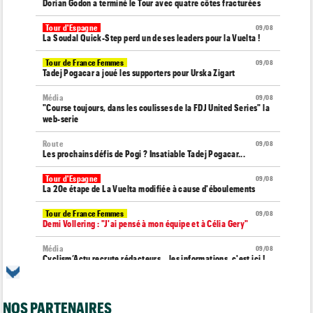
Dorian Godon a terminé le Tour avec quatre côtes fracturées
Tour d'Espagne
09/08
La Soudal Quick-Step perd un de ses leaders pour la Vuelta !
Tour de France Femmes
09/08
Tadej Pogacar a joué les supporters pour Urska Zigart
Média
09/08
"Course toujours, dans les coulisses de la FDJ United Series" la
web-serie
Route
09/08
Les prochains défis de Pogi ? Insatiable Tadej Pogacar...
Tour d'Espagne
09/08
La 20e étape de La Vuelta modifiée à cause d'éboulements
Tour de France Femmes
09/08
Demi Vollering : "J'ai pensé à mon équipe et à Célia Gery"
Média
09/08
Cyclism’Actu recrute rédacteurs… les informations, c'est ici !
Route
09/08
Émilien Jacquelin va faire ses débuts à la compétition le 16
NOS PARTENAIRES
août prochain