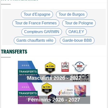
Tour de France Femmes
09/08
Demi Vollering... la 9e étape et le Tour de France Femmes
Tour d'Espagne
Tour de Burgos
Tour de France Femmes
09/08
Vollering : "Niewiadoma ? Si elle parle de fair-play..."
Tour de France Femmes
Tour de Pologne
Tour d'Espagne
09/08
Compteurs GARMIN
OAKLEY
Primoz Roglic pourrait manquer La Vuelta... pas remis de sa
chute
Gants chauffants vélo
Garde-boue BBB
Tour de France Femmes
09/08
Casque ABUS
Jeu de Vélo
Lars Boom : "Célia Géry dit qu'elle n'a rien fait de mal"
TRANSFERTS
Brassard Fréquence Cardiaque
Tour de France Femmes
09/08
Lorena Wiebes va ramener le maillot vert à Nice !
Tour de Pologne
09/08
TRANSFERTS
Stefan Küng la 7e étape, Brenner le général... jackpot pour
Masculins 2026 - 2027
Tudor
Route
09/08
Romain Bardet hospitalisé après une chute dans la descente du
Mont Ventoux
TRANSFERTS
Féminins 2026 - 2027
Tour de Pologne
09/08
Louis Barré, son 1er succès chez les pros : "J'étais déterminé"