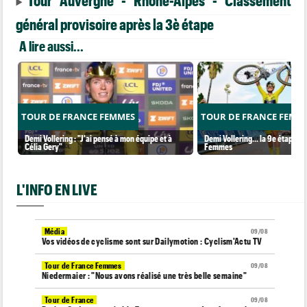
général provisoire après la 3è étape
A lire aussi...
TOUR DE FRANCE FEMMES
TOUR DE FRANCE FEMM
Demi Vollering : "J'ai pensé à mon équipe et à
Demi Vollering... la 9e étape et
Célia Gery"
Femmes
L'INFO EN LIVE
Média
09/08
Vos vidéos de cyclisme sont sur Dailymotion : Cyclism'Actu TV
Tour de France Femmes
09/08
Niedermaier : "Nous avons réalisé une très belle semaine"
Tour de France
09/08