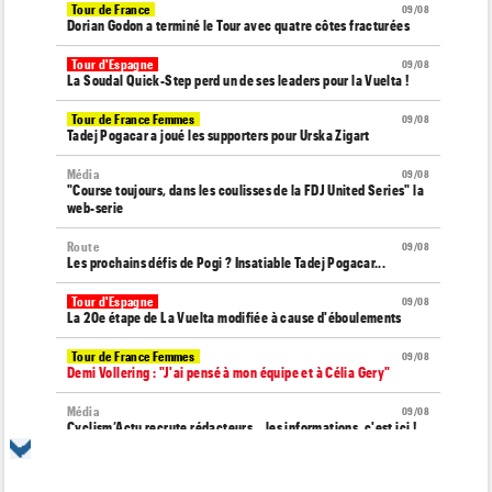
Tour de France
09/08
Dorian Godon a terminé le Tour avec quatre côtes fracturées
Tour d'Espagne
09/08
La Soudal Quick-Step perd un de ses leaders pour la Vuelta !
Tour de France Femmes
09/08
Tadej Pogacar a joué les supporters pour Urska Zigart
Média
09/08
"Course toujours, dans les coulisses de la FDJ United Series" la
web-serie
Route
09/08
Les prochains défis de Pogi ? Insatiable Tadej Pogacar...
Tour d'Espagne
09/08
La 20e étape de La Vuelta modifiée à cause d'éboulements
Tour de France Femmes
09/08
Demi Vollering : "J'ai pensé à mon équipe et à Célia Gery"
Média
09/08
Cyclism’Actu recrute rédacteurs… les informations, c'est ici !
Route
09/08
Émilien Jacquelin va faire ses débuts à la compétition le 16