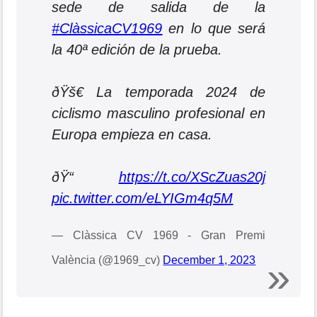
sede de salida de la
#ClàssicaCV1969
en lo que será
la 40ª edición de la prueba.
ðŸš€ La temporada 2024 de
ciclismo masculino profesional en
Europa empieza en casa.
ðŸ“
https://t.co/XScZuas20j
pic.twitter.com/eLYIGm4q5M
— Clàssica CV 1969 - Gran Premi
València (@1969_cv)
December 1, 2023