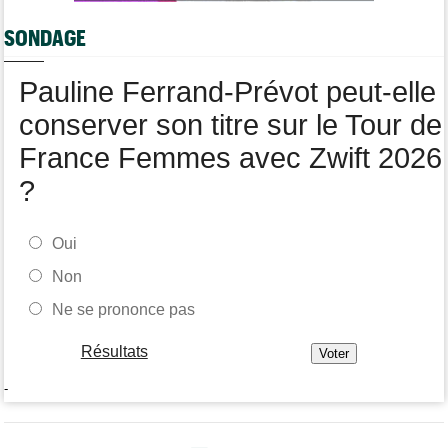
Louis Barré, son 1er succès chez les pros : "J'étais déterminé"
SONDAGE
Tour de France Femmes
09/08
Loes Adegeest : "On essaiera encore..."
Pauline Ferrand-Prévot peut-elle
conserver son titre sur le Tour de
France Femmes avec Zwift 2026
?
Oui
Non
Ne se prononce pas
Résultats
-