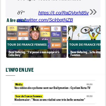
ðŸ“
https://t.co/RaDVorh85v
A lire aussi...
pic.twitter.com/SclrbqtNZB
— Clàssica CV 1969 - Gran Premi
València (@1969_cv)
January 5, 2024
TOUR DE FRANCE FEMMES
TOUR DE FRANCE FEMM
Demi Vollering : "J'ai pensé à mon équipe et à
Demi Vollering... la 9e étape et
Célia Gery"
Femmes
L'INFO EN LIVE
Média
09/08
Vos vidéos de cyclisme sont sur Dailymotion : Cyclism'Actu TV
Tour de France Femmes
09/08
Niedermaier : "Nous avons réalisé une très belle semaine"