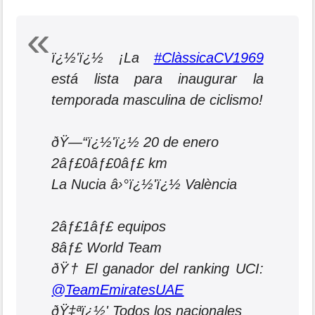
ï¿½'ï¿½ ¡La
#ClàssicaCV1969
está lista para inaugurar la
temporada masculina de ciclismo!
ðŸ—“ï¿½'ï¿½ 20 de enero
2âƒ£0âƒ£0âƒ£ km
La Nucia â›°ï¿½'ï¿½ València
2âƒ£1âƒ£ equipos
8âƒ£ World Team
ðŸ† El ganador del ranking UCI:
@TeamEmiratesUAE
ðŸ‡ªï¿½' Todos los nacionales