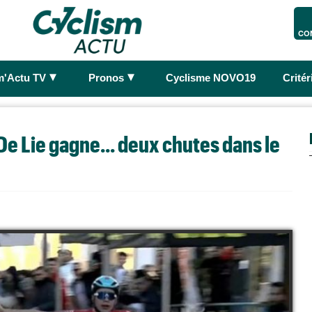
CO
►
►
m'Actu TV
Pronos
Cyclisme NOVO19
Crité
De Lie gagne... deux chutes dans le