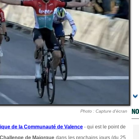
NO
Photo : Capture d'écran
ique de la Communauté de Valence
- qui est le point de
Challenge de Majorque
dans les prochains jours (du 25