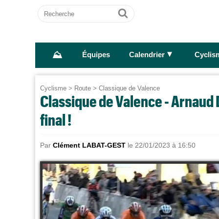
Recherche
Ok
⛰
►
Équipes
Calendrier
Cyclis
Cyclisme
>
Route
>
Classique de Valence
Classique de Valence - Arnaud 
final !
Par
Clément LABAT-GEST
le 22/01/2023 à 16:50