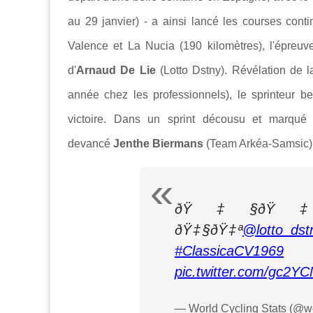
au 29 janvier) -
a ainsi lancé les courses conti
Valence et La Nucia (190 kilomètres), l'épreu
d'
Arnaud De Lie
(Lotto Dstny). Révélation de 
année chez les professionnels), le sprinteur 
victoire. Dans un sprint décousu et marqué 
devancé
Jenthe Biermans
(Team Arkéa-Samsic)
ðŸ‡§ðŸ
ðŸ‡§ðŸ‡ª
@lotto_dst
#ClassicaCV1969
(
pic.twitter.com/gc2Y
— World Cycling Stats (@w