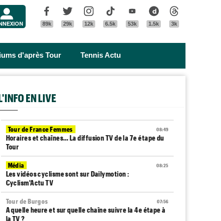
Menu
Facebook
Twitter
Instagram
Tik Tok
Youtube
Dailymotion
Threads
NNEXION
89k
29k
12k
6.5k
53k
1.5k
3k
riums d'après Tour
Tennis Actu
L'INFO EN LIVE
Tour de France Femmes
08:49
Horaires et chaînes… La diffusion TV de la 7e étape du
Tour
Média
08:25
Les vidéos cyclisme sont sur Dailymotion :
Cyclism'Actu TV
Tour de Burgos
07:56
A quelle heure et sur quelle chaîne suivre la 4e étape à
la TV ?