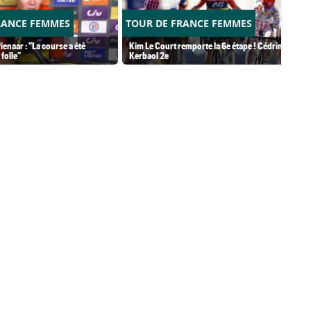
RANCE FEMMES
TOUR DE FRANCE FEMMES
ienaar : "La course a été
Kim Le Court remporte la 6e étape ! Cédrine
folle"
Kerbaol 2e