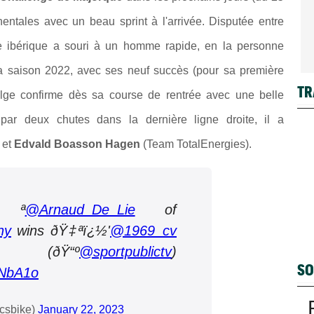
nentales avec un beau sprint à l'arrivée. Disputée entre
ve ibérique a souri à un homme rapide, en la personne
la saison 2022, avec ses neuf succès (pour sa première
TR
belge confirme dès sa course de rentrée avec une belle
par deux chutes dans la dernière ligne droite, il a
 et
Edvald Boasson Hagen
(Team TotalEnergies).
‡ª
@Arnaud_De_Lie
of
ny
wins ðŸ‡ªï¿½'
@1969_cv
ðŸ“º
@sportpublictv
)
SO
CNbA1o
csbike)
January 22, 2023