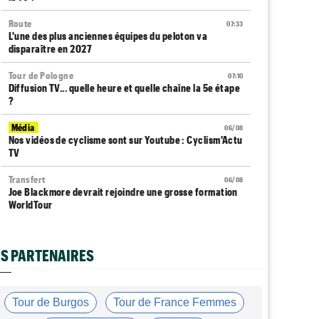
Route
07:33
L'une des plus anciennes équipes du peloton va
disparaître en 2027
Tour de Pologne
07:10
Diffusion TV... quelle heure et quelle chaîne la 5e étape
?
Média
06/08
Nos vidéos de cyclisme sont sur Youtube : Cyclism'Actu
TV
Transfert
06/08
Joe Blackmore devrait rejoindre une grosse formation
WorldTour
Tour de France Femmes
06/08
David Lappartient : "Le cyclisme féminin progresse,
S PARTENAIRES
mais…"
Transfert
06/08
La Soudal Quick-Step recrute un talentueux sprinteur
Tour de Burgos
Tour de France Femmes
allemand de 24 ans