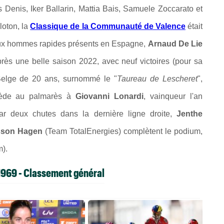
s Denis,
Iker Ballarin, Mattia Bais, Samuele Zoccarato et
loton, la
Classique de la Communauté de Valence
était
reux hommes rapides présents en Espagne,
Arnaud De Lie
Après une belle saison 2022, avec neuf victoires (pour sa
 Belge de 20 ans,
surnommé le "
Taureau de Lescheret
",
uccède au palmarès à
Giovanni Lonardi
, vainqueur l'an
ar deux chutes dans la dernière ligne droite,
Jenthe
sson Hagen
(Team TotalEnergies) complètent le podium,
).
1969 - Classement général