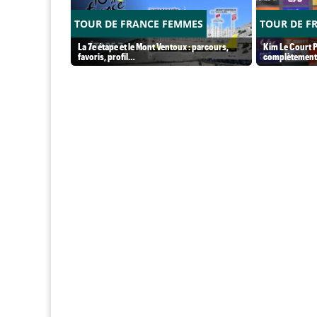
TOUR DE FRANCE FEMMES
TOUR DE F
La 7e étape et le Mont Ventoux : parcours,
Kim Le Court P
favoris, profil…
complètement 