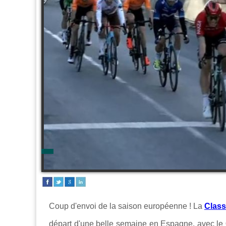
Coup d'envoi de la saison européenne ! L
a
Class
départ d'
une belle semaine en Espagne, avec le