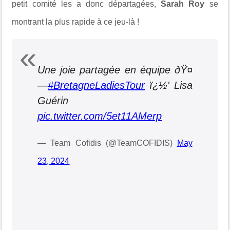
petit comité les a donc départagées,
Sarah Roy
se
montrant la plus rapide à ce jeu-là !
Une joie partagée en équipe ðŸ¤
—
#BretagneLadiesTour
ï¿½' Lisa
Guérin
pic.twitter.com/5et11AMerp
— Team Cofidis (@TeamCOFIDIS)
May
23, 2024