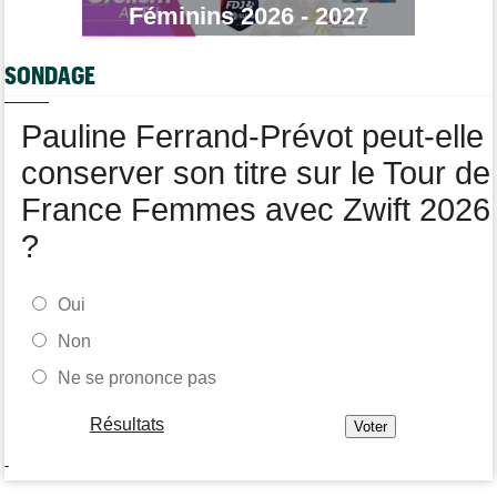
Féminins 2026 - 2027
Tour de France Femmes
13:29
Lorena Wiebes : "La 8e étape ? Nous l'avons ciblé..."
SONDAGE
Tour de France Femmes
13:09
Antonia Niedermaier : "Kasia ? J’ai toujours cru en elle"
Pauline Ferrand-Prévot peut-elle
conserver son titre sur le Tour de
France Femmes avec Zwift 2026
?
Oui
Non
Ne se prononce pas
Résultats
-