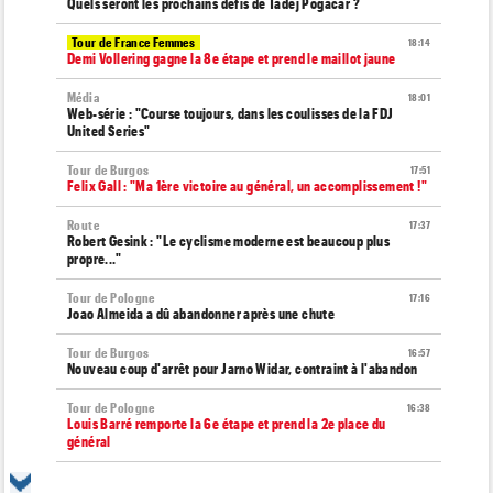
Quels seront les prochains défis de Tadej Pogacar ?
Tour de France Femmes
18:14
Demi Vollering gagne la 8e étape et prend le maillot jaune
Média
18:01
Web-série : "Course toujours, dans les coulisses de la FDJ
United Series"
Tour de Burgos
17:51
Felix Gall : "Ma 1ère victoire au général, un accomplissement !"
Route
17:37
Robert Gesink : "Le cyclisme moderne est beaucoup plus
propre..."
Tour de Pologne
17:16
Joao Almeida a dû abandonner après une chute
Tour de Burgos
16:57
Nouveau coup d'arrêt pour Jarno Widar, contraint à l'abandon
Tour de Pologne
16:38
Louis Barré remporte la 6e étape et prend la 2e place du
général
Média
16:36