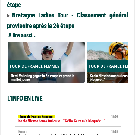
étape
Bretagne Ladies Tour - Classement général
provisoire après la 2è étape
A lire aussi...
TOUR DE FRANCE FEMMES
TOUR DE FRANCE FEMM
Demi Vollering gagne la 8e étape et prend le
Kasia Niewiadoma furieuse : "C
maillot jaune
bloquée..."
L'INFO EN LIVE
Tour de France Femmes
18:50
Kasia Niewiadoma furieuse : "Célia Gery m'a bloquée..."
Route
18:28