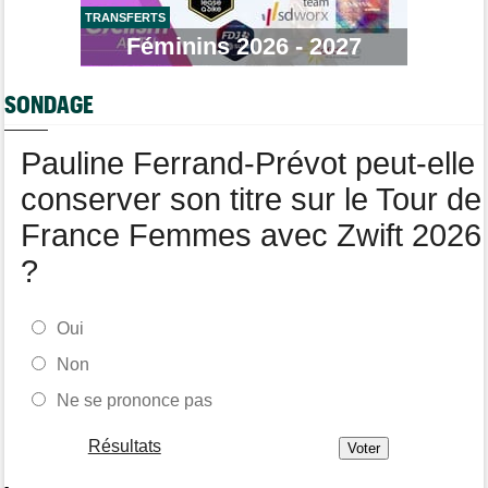
longtemps"
TRANSFERTS
Féminins 2026 - 2027
Tour de France Femmes
06/08
Marlen Reusser : "Le Mont Ventoux... on verra"
SONDAGE
Route
06/08
Isaac Del Toro prolonge avec UAE Team Emirates-XRG jusqu'en
2031
Pauline Ferrand-Prévot peut-elle
conserver son titre sur le Tour de
France Femmes avec Zwift 2026
?
Oui
Non
Ne se prononce pas
Résultats
-