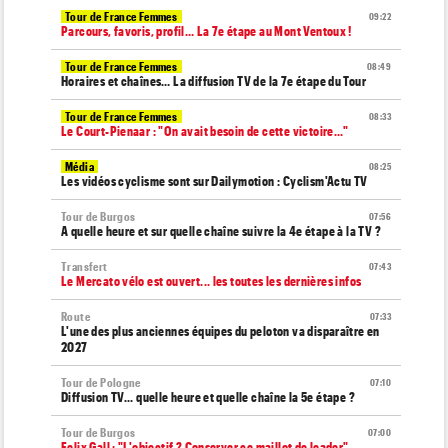
Tour de France Femmes
09:22
Parcours, favoris, profil… La 7e étape au Mont Ventoux !
Tour de France Femmes
08:49
Horaires et chaînes… La diffusion TV de la 7e étape du Tour
Tour de France Femmes
08:33
Le Court-Pienaar : "On avait besoin de cette victoire..."
Média
08:25
Les vidéos cyclisme sont sur Dailymotion : Cyclism'Actu TV
Tour de Burgos
07:56
A quelle heure et sur quelle chaîne suivre la 4e étape à la TV ?
Transfert
07:43
Le Mercato vélo est ouvert... les toutes les dernières infos
Route
07:33
L'une des plus anciennes équipes du peloton va disparaître en
2027
Tour de Pologne
07:10
Diffusion TV... quelle heure et quelle chaîne la 5e étape ?
Tour de Burgos
07:00
Felix Gall : "L'objectif ? Conserver ce maillot de leader"