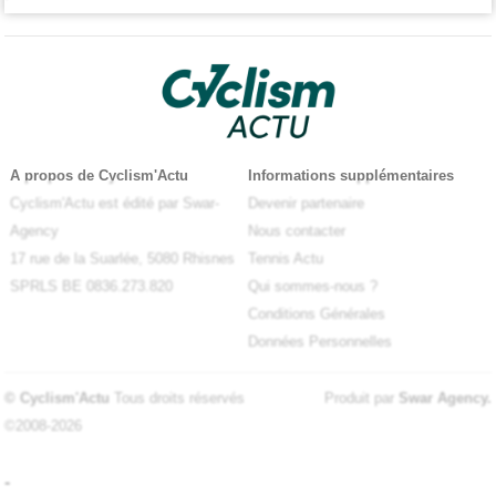
A propos de Cyclism'Actu
Informations supplémentaires
Cyclism'Actu est édité par Swar-
Devenir partenaire
Agency
Nous contacter
17 rue de la Suarlée, 5080 Rhisnes
Tennis Actu
SPRLS BE 0836.273.820
Qui sommes-nous ?
Conditions Générales
Données Personnelles
© Cyclism'Actu
Tous droits réservés
Produit par
Swar Agency
.
©2008-2026
-