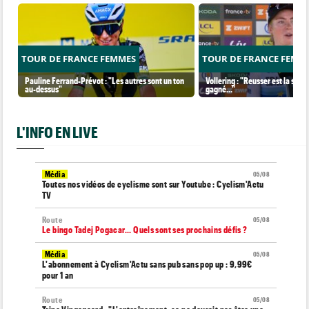
TOUR DE FRANCE FEMMES
TOUR DE FRANCE FEMM
Pauline Ferrand-Prévot : "Les autres sont un ton
Vollering : "Reusser est la seul
au-dessus"
gagné..."
L'INFO EN LIVE
Média
05/08
Toutes nos vidéos de cyclisme sont sur Youtube : Cyclism'Actu
TV
Route
05/08
Le bingo Tadej Pogacar... Quels sont ses prochains défis ?
Média
05/08
L'abonnement à Cyclism'Actu sans pub sans pop up : 9,99€
pour 1 an
Route
05/08