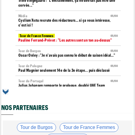
Trine Vingegaard : "L'entraînement, ça ne devrait pas être une
corvée..."
Média
05/08
Cyclism’Actu recrute des rédacteurs… si ça vous intéresse,
c'est ici !
Tour de France Femmes
05/08
Pauline Ferrand-Prévot : "Les autres sont un ton au-dessus"
Tour de Burgos
05/08
Oscar Onley : "Je n'avais pas connu le début de saison idéal…"
Tour de Pologne
05/08
Paul Magnier seulement 14e de la 3e étape... puis déclassé
Tour du Portugal
05/08
Julius Johansen remporte le prologue, doublé UAE Team
Emirates
Tour de France Femmes
05/08
Marlen Reusser : "C'était différent du Mont Ventoux..."
NOS PARTENAIRES
Transfert
05/08
Joe Blackmore pourrait rejoindre une grosse formation
WorldTour
Tour de Burgos
Tour de France Femmes