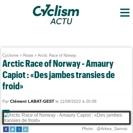
≡
Cyclisme
>
Route
>
Arctic Race of Norway
Arctic Race of Norway - Amaury
Capiot : «Des jambes transies de
froid»
Par
Clément LABAT-GEST
le 11/08/2022 à 20:08
Photo : @Arkea_Samsic