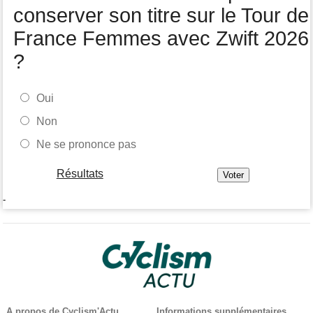
Jamais 2 sans 3 pour Jonathan Milan, vainqueur de la 3e étape !
conserver son titre sur le Tour de
France Femmes avec Zwift 2026
?
Oui
Non
Ne se prononce pas
Résultats
-
A propos de Cyclism'Actu
Informations supplémentaires