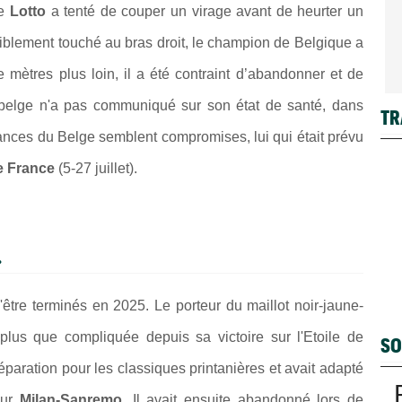
e
Lotto
a tenté de couper un virage avant de heurter
un
iblement touché au bras droit, le champion de Belgique a
 mètres plus loin, il a été contraint d’abandonner et de
n belge n'a pas communiqué sur son état de santé, dans
TR
ances du Belge semblent compromises, lui qui était prévu
e France
(5-27 juillet).
.
'être terminés en 2025.
Le porteur du maillot noir-jaune-
lus que compliquée depuis sa victoire sur l'Etoile de
SO
éparation pour les classiques printanières et avait adapté
sur
Milan-Sanremo
. Il avait ensuite abandonné lors de