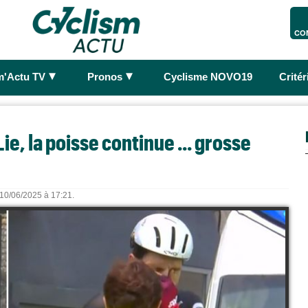
CO
►
►
m'Actu TV
Pronos
Cyclisme NOVO19
Crité
e, la poisse continue ... grosse
e 10/06/2025 à 17:21.