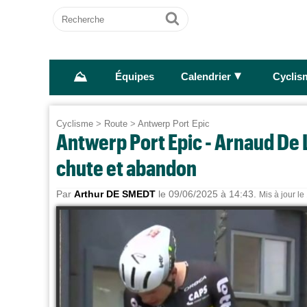
Recherche
Ok
⛰
►
Équipes
Calendrier
Cyclis
Cyclisme
>
Route
>
Antwerp Port Epic
Antwerp Port Epic - Arnaud De Li
chute et abandon
Par
Arthur DE SMEDT
le 09/06/2025 à 14:43.
Mis à jour l