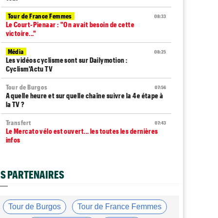
Tour de France Femmes
08:33
Le Court-Pienaar : "On avait besoin de cette
victoire..."
Média
08:25
Les vidéos cyclisme sont sur Dailymotion :
Cyclism'Actu TV
Tour de Burgos
07:56
A quelle heure et sur quelle chaîne suivre la 4e étape à
la TV ?
Transfert
07:43
Le Mercato vélo est ouvert... les toutes les dernières
infos
Route
07:33
L'une des plus anciennes équipes du peloton va
S PARTENAIRES
disparaître en 2027
Tour de Pologne
07:10
Diffusion TV... quelle heure et quelle chaîne la 5e étape
Tour de Burgos
Tour de France Femmes
?