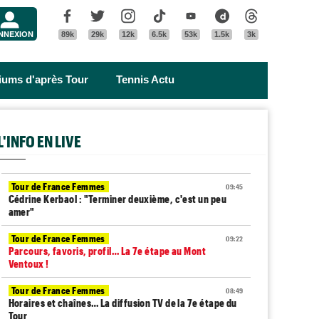
Menu
Facebook
Twitter
Instagram
Tik Tok
Youtube
Dailymotion
Threads
NNEXION
89k
29k
12k
6.5k
53k
1.5k
3k
riums d'après Tour
Tennis Actu
L'INFO EN LIVE
Tour de France Femmes
09:45
Cédrine Kerbaol : "Terminer deuxième, c'est un peu
amer"
Tour de France Femmes
09:22
Parcours, favoris, profil… La 7e étape au Mont
Ventoux !
Tour de France Femmes
08:49
Horaires et chaînes… La diffusion TV de la 7e étape du
Tour