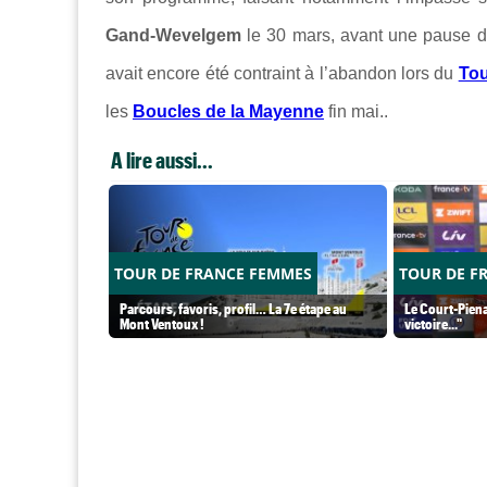
Gand-Wevelgem
le 30 mars, avant une pause d’u
avait encore été contraint à l’abandon lors du
Tou
les
Boucles de la Mayenne
fin mai..
A lire aussi...
TOUR DE FRANCE FEMMES
TOUR DE F
Parcours, favoris, profil… La 7e étape au
Le Court-Piena
Mont Ventoux !
victoire..."