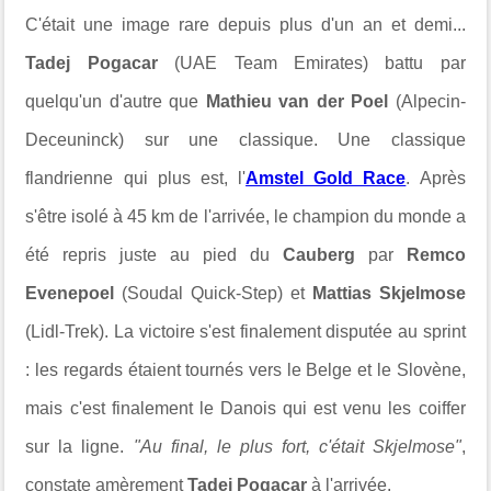
C'était une image rare depuis plus d'un an et demi...
Tadej Pogacar
(UAE Team Emirates) battu par
quelqu'un d'autre que
Mathieu van der Poel
(Alpecin-
Deceuninck) sur une classique. Une classique
flandrienne qui plus est, l'
Amstel Gold Race
. Après
s'être isolé à 45 km de l'arrivée, le champion du monde a
été repris juste au pied du
Cauberg
par
Remco
Evenepoel
(Soudal Quick-Step) et
Mattias Skjelmose
(Lidl-Trek). La victoire s'est finalement disputée au sprint
: les regards étaient tournés vers le Belge et le Slovène,
mais c'est finalement le Danois qui est venu les coiffer
sur la ligne.
"Au final, le plus fort, c'était Skjelmose"
,
constate amèrement
Tadej Pogacar
à l'arrivée.