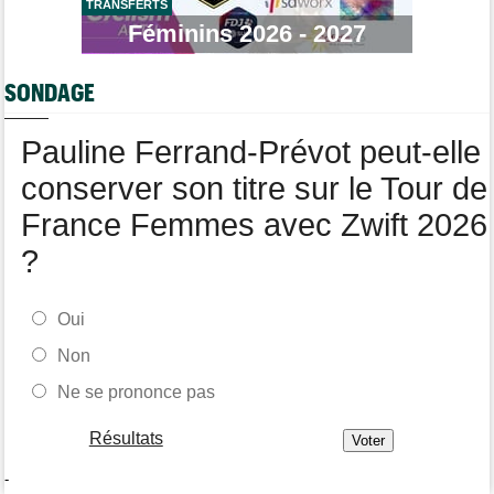
TRANSFERTS
Tour de Pologne
07/08
Féminins 2026 - 2027
Jan Christen : "J'ai dû me retenir pour ne pas attaquer trop tôt"
Tour de France Femmes
07/08
SONDAGE
Kasia Niewiadoma fait coup double sur la 7e étape
Tour de Pologne
07/08
Pauline Ferrand-Prévot peut-elle
Joao Almeida a abandonné après une nouvelle chute
conserver son titre sur le Tour de
France Femmes avec Zwift 2026
?
Oui
Non
Ne se prononce pas
Résultats
-