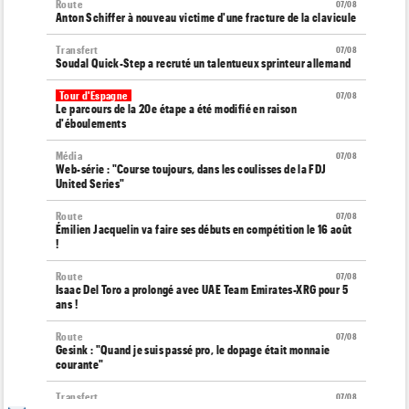
Route
07/08
Anton Schiffer à nouveau victime d'une fracture de la clavicule
Transfert
07/08
Soudal Quick-Step a recruté un talentueux sprinteur allemand
Tour d'Espagne
07/08
Le parcours de la 20e étape a été modifié en raison
d'éboulements
Média
07/08
Web-série : "Course toujours, dans les coulisses de la FDJ
United Series"
Route
07/08
Émilien Jacquelin va faire ses débuts en compétition le 16 août
!
Route
07/08
Isaac Del Toro a prolongé avec UAE Team Emirates-XRG pour 5
ans !
Route
07/08
Gesink : "Quand je suis passé pro, le dopage était monnaie
courante"
Transfert
07/08