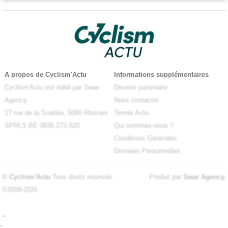
A propos de Cyclism'Actu
Informations supplémentaires
Cyclism'Actu est édité par Swar-
Devenir partenaire
Agency
Nous contacter
17 rue de la Suarlée, 5080 Rhisnes
Tennis Actu
SPRLS BE 0836.273.820
Qui sommes-nous ?
Conditions Générales
Données Personnelles
© Cyclism'Actu
Tous droits réservés
Produit par
Swar Agency
.
©2008-2026
-
-