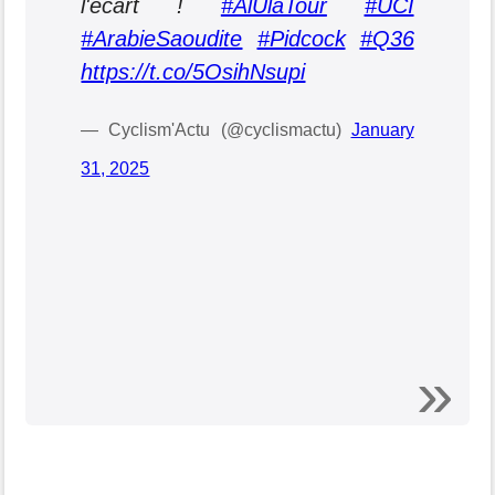
l'écart !
#AlUlaTour
#UCI
#ArabieSaoudite
#Pidcock
#Q36
https://t.co/5OsihNsupi
— Cyclism'Actu (@cyclismactu)
January
31, 2025