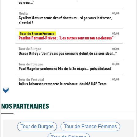
corvée..."
Média
05/08
Cyclism’Actu recrute des rédacteurs… si ça vous intéresse,
c'est ici !
Tour de France Femmes
05/08
Pauline Ferrand-Prévot : "Les autres sont un ton au-dessus"
Tour de Burgos
05/08
Oscar Onley : "Je n'avais pas connu le début de saison idéal…"
Tour de Pologne
05/08
Paul Magnier seulement 14e de la 3e étape... puis déclassé
Tour du Portugal
05/08
Julius Johansen remporte le prologue, doublé UAE Team
Emirates
Tour de France Femmes
05/08
Marlen Reusser : "C'était différent du Mont Ventoux..."
NOS PARTENAIRES
Transfert
05/08
Joe Blackmore pourrait rejoindre une grosse formation
WorldTour
Tour de Burgos
Tour de France Femmes
Tour de France Femmes
05/08