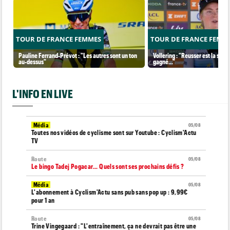
TOUR DE FRANCE FEMMES
TOUR DE FRANCE FEMM
Pauline Ferrand-Prévot : "Les autres sont un ton
Vollering : "Reusser est la seul
au-dessus"
gagné..."
L'INFO EN LIVE
Média
05/08
Toutes nos vidéos de cyclisme sont sur Youtube : Cyclism'Actu
TV
Route
05/08
Le bingo Tadej Pogacar... Quels sont ses prochains défis ?
Média
05/08
L'abonnement à Cyclism'Actu sans pub sans pop up : 9,99€
pour 1 an
Route
05/08
Trine Vingegaard : "L'entraînement, ça ne devrait pas être une