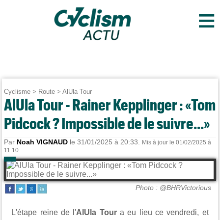
≡
Cyclisme
>
Route
>
AlUla Tour
AlUla Tour - Rainer Kepplinger : «Tom
Pidcock ? Impossible de le suivre...»
Par
Noah VIGNAUD
le 31/01/2025 à 20:33.
Mis à jour le 01/02/2025 à
11:10.
Photo : @BHRVictorious
L'étape reine de l'
AlUla Tour
a eu lieu ce vendredi, et