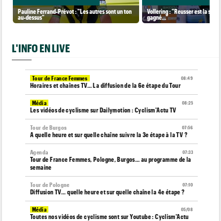
Pauline Ferrand-Prévot : "Les autres sont un ton
Vollering : "Reusser est la seul
au-dessus"
gagné..."
L'INFO EN LIVE
Tour de France Femmes
08:49
Horaires et chaînes TV… La diffusion de la 6e étape du Tour
Média
08:25
Les vidéos de cyclisme sur Dailymotion : Cyclism'Actu TV
Tour de Burgos
07:56
A quelle heure et sur quelle chaîne suivre la 3e étape à la TV ?
Agenda
07:33
Tour de France Femmes, Pologne, Burgos… au programme de la
semaine
Tour de Pologne
07:10
Diffusion TV... quelle heure et sur quelle chaîne la 4e étape ?
Média
05/08
Toutes nos vidéos de cyclisme sont sur Youtube : Cyclism'Actu