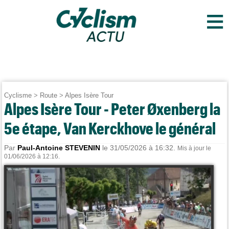
≡
Cyclisme
>
Route
>
Alpes Isère Tour
Alpes Isère Tour - Peter Øxenberg la
5e étape, Van Kerckhove le général
Par
Paul-Antoine STEVENIN
le 31/05/2026 à 16:32.
Mis à jour le
01/06/2026 à 12:16.