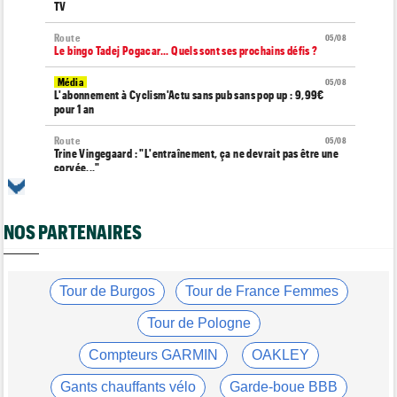
TV
Route
05/08
Le bingo Tadej Pogacar... Quels sont ses prochains défis ?
Média
05/08
L'abonnement à Cyclism'Actu sans pub sans pop up : 9,99€
pour 1 an
Route
05/08
Trine Vingegaard : "L'entraînement, ça ne devrait pas être une
corvée..."
Média
05/08
Cyclism’Actu recrute des rédacteurs… si ça vous intéresse,
c'est ici !
NOS PARTENAIRES
Tour de France Femmes
05/08
Pauline Ferrand-Prévot : "Les autres sont un ton au-dessus"
Tour de Burgos
Tour de France Femmes
Tour de Burgos
05/08
Oscar Onley : "Je n'avais pas connu le début de saison idéal…"
Tour de Pologne
Tour de Pologne
05/08
Compteurs GARMIN
OAKLEY
Paul Magnier seulement 14e de la 3e étape... puis déclassé
Gants chauffants vélo
Garde-boue BBB
Tour du Portugal
05/08