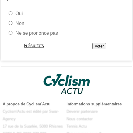
Oui
Non
Ne se prononce pas
Résultats
-
A propos de Cyclism'Actu
Informations supplémentaires
Cyclism'Actu est édité par Swar-
Devenir partenaire
Agency
Nous contacter
17 rue de la Suarlée, 5080 Rhisnes
Tennis Actu