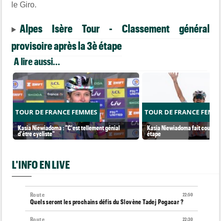
le Giro.
Alpes Isère Tour - Classement général
provisoire après la 3è étape
A lire aussi...
TOUR DE FRANCE FEMMES
TOUR DE FRANCE FEMM
Kasia Niewiadoma : "C'est tellement génial
Kasia Niewiadoma fait coup dou
d'être cycliste"
étape
L'INFO EN LIVE
Route
22:50
Quels seront les prochains défis du Slovène Tadej Pogacar ?
Route
22:30