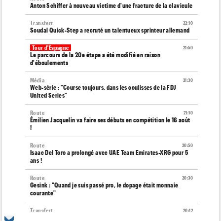
Anton Schiffer à nouveau victime d'une fracture de la clavicule
Transfert
22:10
Soudal Quick-Step a recruté un talentueux sprinteur allemand
Tour d'Espagne
21:50
Le parcours de la 20e étape a été modifié en raison
d'éboulements
Média
21:30
Web-série : "Course toujours, dans les coulisses de la FDJ
United Series"
Route
21:10
Émilien Jacquelin va faire ses débuts en compétition le 16 août
!
Route
20:50
Isaac Del Toro a prolongé avec UAE Team Emirates-XRG pour 5
ans !
Route
20:30
Gesink : "Quand je suis passé pro, le dopage était monnaie
courante"
Transfert
20:12
Le Mercato vélo est ouvert... toutes les dernières infos et