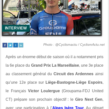
INTERVIEW
Photo : @Cyclismactu / CyclismActu.net
Après un énorme début de saison où il a notamment pris
la 6e place du
Grand Prix La Marseillaise
, une 3e place
au classement général du
Circuit des Ardennes
ainsi
qu’une 12e place sur
Liège-Bastogne-Liège Espoirs
,
le Français
Victor Loulergue
(
Groupama-FDJ United
CT
) prépare son prochain objectif : le
Giro Next Gen
,
avec une participation à l’
Alpes Isère Tour
. Au départ