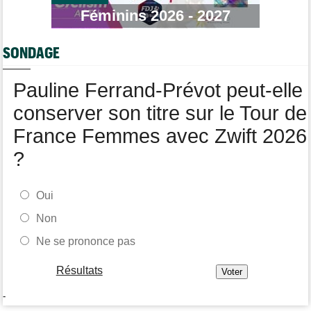
Tour de Pologne
17:56
Féminins 2026 - 2027
Jan Christen : "J'ai dû me retenir pour ne pas attaquer trop tôt"
Tour de France Femmes
17:42
SONDAGE
Kasia Niewiadoma fait coup double sur la 7e étape
Tour de Pologne
17:28
Pauline Ferrand-Prévot peut-elle
Joao Almeida a abandonné après une nouvelle chute
conserver son titre sur le Tour de
France Femmes avec Zwift 2026
?
Oui
Non
Ne se prononce pas
Résultats
-