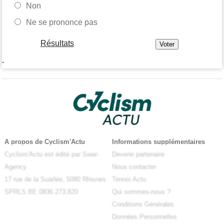
Non
Ne se prononce pas
Résultats
-
A propos de Cyclism'Actu
Informations supplémentaires
Cyclism'Actu est édité par Swar-
Devenir partenaire
Agency
Nous contacter
17 rue de la Suarlée, 5080 Rhisnes
Tennis Actu
SPRLS BE 0836.273.820
Qui sommes-nous ?
Conditions Générales
Données Personnelles