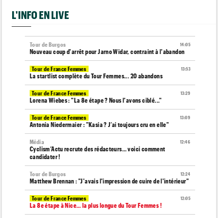
L'INFO EN LIVE
Tour de Burgos
14:05
Nouveau coup d'arrêt pour Jarno Widar, contraint à l'abandon
Tour de France Femmes
13:53
La startlist complète du Tour Femmes... 20 abandons
Tour de France Femmes
13:29
Lorena Wiebes : "La 8e étape ? Nous l'avons ciblé..."
Tour de France Femmes
13:09
Antonia Niedermaier : "Kasia ? J’ai toujours cru en elle"
Média
12:46
Cyclism’Actu recrute des rédacteurs… voici comment
candidater !
Tour de Burgos
12:24
Matthew Brennan : "J'avais l'impression de cuire de l'intérieur"
Tour de France Femmes
12:05
La 8e étape à Nice… la plus longue du Tour Femmes !