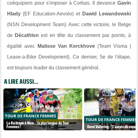
coéquipiers pour s'imposer à Corbas. Il devance
Gavin
Hlady
(EF Education-Aevolo) et
Dawid Lewandowski
(NSN Development Team). Avec cette victoire, le Belge
de
Décathlon
est en tête du classement par points, à
égalité avec
Matisse Van Kerckhove
(Team Visma |
Lease-a-Bike Development). Ce dernier, 5e de l'étape,
est toujours leader du classement général.
A LIRE AUSSI...
TOUR DE FRANCE FEMMES
TOUR DE FRANCE FEMMES
La 8e étape à Nice… la plus longue du Tour
Femmes !
Demi Vollering : "J'aurais dû essaye