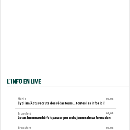
L'INFO EN LIVE
Média
08/08
Cyclism’Actu recrute des rédacteurs… toutes les infos ici !
Transfert
08/08
Lotto-Intermarché fait passer pro trois jeunes de sa formation
Transfert
08/08