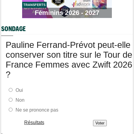
TRANSFERTS
Média
Féminins 2026 - 2027
12:37
Cyclism’Actu recrute des rédacteurs… si cela vous intéresse,
c'est ici !
SONDAGE
Tour de Pologne
12:25
Paul Magnier, 14e de la 3e étape... puis déclassé
Pauline Ferrand-Prévot peut-elle
conserver son titre sur le Tour de
France Femmes avec Zwift 2026
?
Oui
Non
Ne se prononce pas
Résultats
-