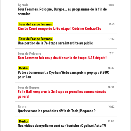
Agenda
18:19
Tour Femmes, Pologne, Burgos… au programme de la fin de
semaine
Tour de France Femmes
17:53
Kim Le Court remporte la 6e étape ! Cédrine Kerbaol 2e
Tour de France Femmes
17:43
Une portion de la 7e étape sera interdite au public
Tour de Pologne
17:11
Bart Lemmen fait coup double sur la 4e étape, UAE déçoit !
Média
16:47
Votre abonnement à Cyclism'Actu sans pub ni pop up : 9,99€
pour 1 an
Tour de Burgos
16:38
Felix Gall remporte la 3e étape et prend les commandes du
général
Route
16:22
Quels seront les prochains défis de Tadej Pogacar ?
Média
16:00
Nos vidéos de cyclisme sont sur Youtube : Cyclism'Actu TV