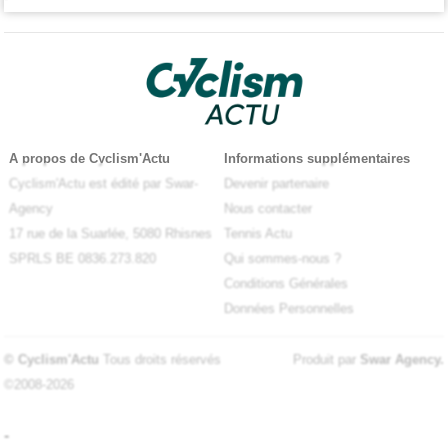
A propos de Cyclism'Actu
Informations supplémentaires
Cyclism'Actu est édité par Swar-
Devenir partenaire
Agency
Nous contacter
17 rue de la Suarlée, 5080 Rhisnes
Tennis Actu
SPRLS BE 0836.273.820
Qui sommes-nous ?
Conditions Générales
Données Personnelles
© Cyclism'Actu
Tous droits réservés
Produit par
Swar Agency
.
©2008-2026
-