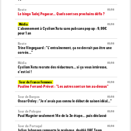
Route
05/08
Le bingo Tadej Pogacar... Quels sont ses prochains défis ?
Média
05/08
L'abonnement à Cyclism'Actu sans pub sans pop up : 9,99€
pour 1 an
Route
05/08
Trine Vingegaard : "L'entraînement, ça ne devrait pas être une
corvée..."
Média
05/08
Cyclism’Actu recrute des rédacteurs… si ça vous intéresse,
c'est ici !
Tour de France Femmes
05/08
Pauline Ferrand-Prévot : "Les autres sont un ton au-dessus"
Tour de Burgos
05/08
Oscar Onley : "Je n'avais pas connu le début de saison idéal…"
Tour de Pologne
05/08
Paul Magnier seulement 14e de la 3e étape... puis déclassé
Tour du Portugal
05/08
Julius Johansen remporte le prologue, doublé UAE Team