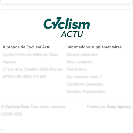
A propos de Cyclism'Actu
Informations supplémentaires
Cyclism'Actu est édité par Swar-
Devenir partenaire
Agency
Nous contacter
17 rue de la Suarlée, 5080 Rhisnes
Tennis Actu
SPRLS BE 0836.273.820
Qui sommes-nous ?
Conditions Générales
Données Personnelles
© Cyclism'Actu
Tous droits réservés
Produit par
Swar Agency
.
©2008-2026
-