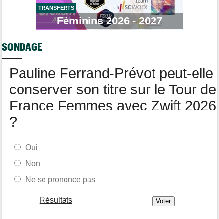
LNC
TRANSFERTS
Féminins 2026 - 2027
Tour de Burgos
05/08
Oscar Onley fait coup double sur la 2e étape
SONDAGE
Route
05/08
Le Belge Toon Aerts, blessé, a mis un terme à sa saison 2026
Pauline Ferrand-Prévot peut-elle
Tour de Pologne
05/08
Jamais 2 sans 3 pour Jonathan Milan, vainqueur de la 3e étape !
conserver son titre sur le Tour de
France Femmes avec Zwift 2026
?
Oui
Non
Ne se prononce pas
Résultats
-