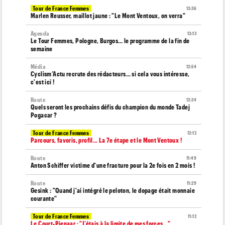
Tour de France Femmes
13:36
Marlen Reusser, maillot jaune : "Le Mont Ventoux, on verra"
Agenda
13:13
Le Tour Femmes, Pologne, Burgos… le programme de la fin de
semaine
Média
12:54
Cyclism’Actu recrute des rédacteurs… si cela vous intéresse,
c'est ici !
Route
12:34
Quels seront les prochains défis du champion du monde Tadej
Pogacar ?
Tour de France Femmes
12:12
Parcours, favoris, profil… La 7e étape et le Mont Ventoux !
Route
11:49
Anton Schiffer victime d'une fracture pour la 2e fois en 2 mois !
Route
11:29
Gesink : "Quand j'ai intégré le peloton, le dopage était monnaie
courante"
Tour de France Femmes
11:12
Le Court-Pienaar : "J’étais à la limite de mes forces..."