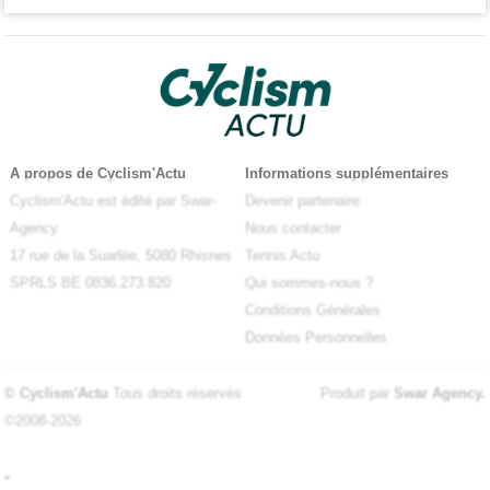
A propos de Cyclism'Actu
Informations supplémentaires
Cyclism'Actu est édité par Swar-
Devenir partenaire
Agency
Nous contacter
17 rue de la Suarlée, 5080 Rhisnes
Tennis Actu
SPRLS BE 0836.273.820
Qui sommes-nous ?
Conditions Générales
Données Personnelles
© Cyclism'Actu
Tous droits réservés
Produit par
Swar Agency
.
©2008-2026
-