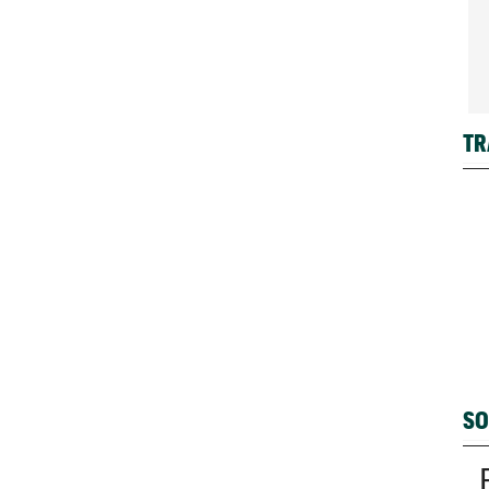
TR
SO