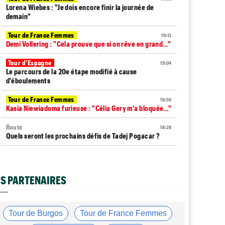
Lorena Wiebes : "Je dois encore finir la journée de
demain"
Tour de France Femmes
19:13
Demi Vollering : "Cela prouve que si on rêve en grand..."
Tour d'Espagne
19:04
Le parcours de la 20e étape modifié à cause
d'éboulements
Tour de France Femmes
18:50
Kasia Niewiadoma furieuse : "Célia Gery m'a bloquée..."
Route
18:28
Quels seront les prochains défis de Tadej Pogacar ?
Tour de France Femmes
18:14
Demi Vollering gagne la 8e étape et prend le maillot
jaune
S PARTENAIRES
Média
18:01
Web-série : "Course toujours, dans les coulisses de la
FDJ United Series"
Tour de Burgos
Tour de France Femmes