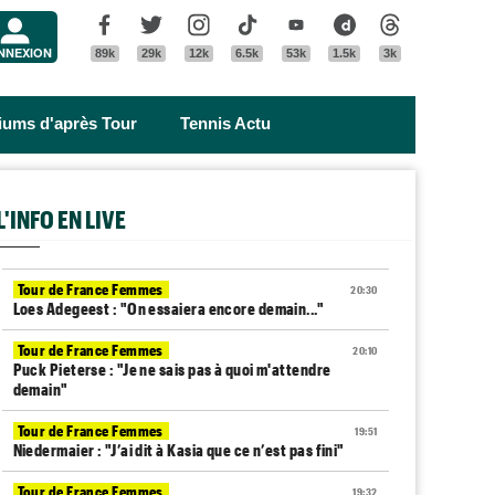
Menu
Facebook
Twitter
Instagram
Tik Tok
Youtube
Dailymotion
Threads
NNEXION
89k
29k
12k
6.5k
53k
1.5k
3k
riums d'après Tour
Tennis Actu
L'INFO EN LIVE
Tour de France Femmes
20:30
Loes Adegeest : "On essaiera encore demain..."
Tour de France Femmes
20:10
Puck Pieterse : "Je ne sais pas à quoi m'attendre
demain"
Tour de France Femmes
19:51
Niedermaier : "J’ai dit à Kasia que ce n’est pas fini"
Tour de France Femmes
19:32