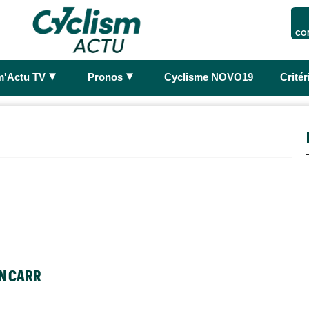
CO
►
►
m'Actu TV
Pronos
Cyclisme NOVO19
Crité
ON CARR