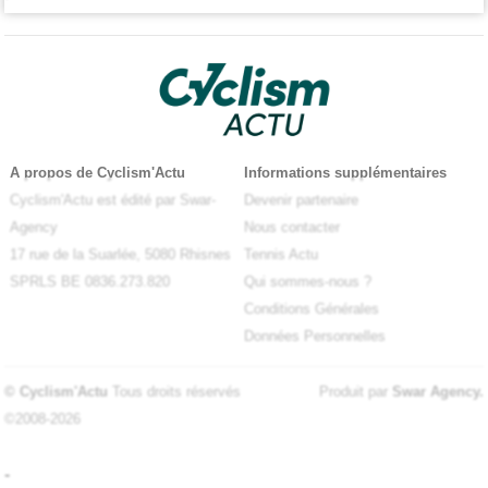
A propos de Cyclism'Actu
Informations supplémentaires
Cyclism'Actu est édité par Swar-
Devenir partenaire
Agency
Nous contacter
17 rue de la Suarlée, 5080 Rhisnes
Tennis Actu
SPRLS BE 0836.273.820
Qui sommes-nous ?
Conditions Générales
Données Personnelles
© Cyclism'Actu
Tous droits réservés
Produit par
Swar Agency
.
©2008-2026
-