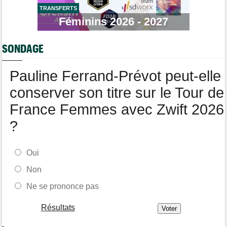
Mont Ventoux
TRANSFERTS
Féminins 2026 - 2027
Tour de Pologne
09/08
Louis Barré, son 1er succès chez les pros : "J'étais déterminé"
SONDAGE
Tour de France Femmes
09/08
Loes Adegeest : "On essaiera encore..."
Pauline Ferrand-Prévot peut-elle
conserver son titre sur le Tour de
France Femmes avec Zwift 2026
?
Oui
Non
Ne se prononce pas
Résultats
-