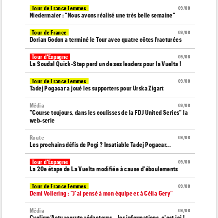
Tour de France Femmes
09/08
Niedermaier : "Nous avons réalisé une très belle semaine"
Tour de France
09/08
Dorian Godon a terminé le Tour avec quatre côtes fracturées
Tour d'Espagne
09/08
La Soudal Quick-Step perd un de ses leaders pour la Vuelta !
Tour de France Femmes
09/08
Tadej Pogacar a joué les supporters pour Urska Zigart
Média
09/08
"Course toujours, dans les coulisses de la FDJ United Series" la
web-serie
Route
09/08
Les prochains défis de Pogi ? Insatiable Tadej Pogacar...
Tour d'Espagne
09/08
La 20e étape de La Vuelta modifiée à cause d'éboulements
Tour de France Femmes
09/08
Demi Vollering : "J'ai pensé à mon équipe et à Célia Gery"
Média
09/08
Cyclism’Actu recrute rédacteurs… les informations, c'est ici !