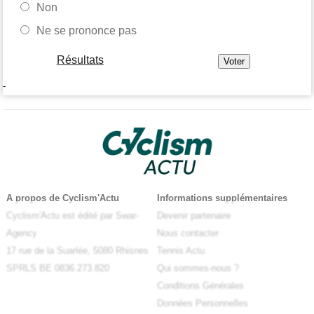
Non
Ne se prononce pas
Résultats
-
A propos de Cyclism'Actu
Informations supplémentaires
Cyclism'Actu est édité par Swar-
Devenir partenaire
Agency
Nous contacter
17 rue de la Suarlée, 5080 Rhisnes
Tennis Actu
SPRLS BE 0836.273.820
Qui sommes-nous ?
Conditions Générales
Données Personnelles