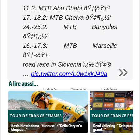
11.2: MTB Abu Dhabi ðŸ‡¦ðŸ‡ª
17.-18.2: MTB Chelva ðŸ‡ªï¿½'
24.-25.2: MTB Banyoles
ðŸ‡ªï¿½'
16.-17.3: MTB Marseille
ðŸ‡«ðŸ‡·
road race in Slovenia ï¿½'ðŸ‡®
…
pic.twitter.com/L0w1xkJ49a
A lire aussi...
— Lukáš Ronald Lukács
(@lucasaganronald)
December 13, 2023
TOUR DE FRANCE FEMMES
TOUR DE FRANCE FEMM
Kasia Niewiadoma, "furieuse" : "Célia Gery m'a
Demi Vollering : "Cela prouve q
bloquée..."
grand..."