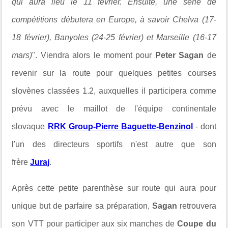
qui aura lieu le 11 février.
Ensuite, une série de
compétitions débutera en Europe, à savoir Chelva (17-
18 février), Banyoles (24-25 février) et Marseille (16-17
mars)
". Viendra alors le moment pour
Peter Sagan
de
revenir sur la route pour quelques petites courses
slovènes classées 1.2, auxquelles il participera comme
prévu avec
le maillot de l'équipe continentale
slovaque
RRK Group-Pierre Baguette-Benzinol
-
dont
l'un des directeurs sportifs n'est autre que son
frère
Juraj
.
Après cette petite parenthèse sur route qui aura pour
unique but de parfaire sa préparation,
Sagan
retrouvera
son VTT pour participer aux six manches de
Coupe du