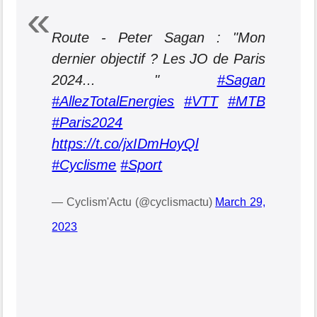
Route - Peter Sagan : "Mon
dernier objectif ? Les JO de Paris
2024... "
#Sagan
#AllezTotalEnergies
#VTT
#MTB
#Paris2024
https://t.co/jxIDmHoyQl
#Cyclisme
#Sport
— Cyclism'Actu (@cyclismactu)
March 29,
2023