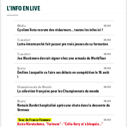
L'INFO EN LIVE
Média
08/08
Cyclism’Actu recrute des rédacteurs… toutes les infos ici !
Transfert
08/08
Lotto-Intermarché fait passer pro trois jeunes de sa formation
Transfert
08/08
Joe Blackmore devrait signer chez une armada du WorldTour
Route
08/08
Émilien Jacquelin va faire ses débuts en compétition le 16 août
!
Championnats du Monde
08/08
La sélection française pour les Championnats du monde
Route
08/08
Romain Bardet hospitalisé après une chute dans la descente du
Ventoux
Tour de France Femmes
08/08
Kasia Niewiadoma, "furieuse" : "Célia Gery m'a bloquée..."