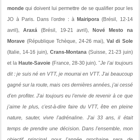
monde
qui doivent lui permettre de se qualifier pour les
JO à Paris. Dans l'ordre : à
Mairipora
(Brésil, 12-14
avril),
Araxá
(Brésil, 19-21 avril),
Nové Mesto na
Morave
(
République Tchèque,
24-26 mai),
Val di Sole
(Italie, 14-16 juin),
Crans-Montana
(Suisse, 21-23 juin)
et la
Haute-Savoie
(France, 28-30 juin). "
Je l'ai toujours
dit : je suis né en VTT, je mourrai en VTT. J'ai beaucoup
gagné sur la route, mais ces dernières années, j'ai cessé
d'en profiter. J'ai toujours eu l'envie de revenir à ce que
j'aime le plus, c'est-à-dire faire du VTT, être en pleine
nature, sauter, vivre l'adrénaline. J'ai 33 ans, il était
temps de prendre une décision. Dans l'ensemble, mon
objectif principal pour l'année prochaine sera de