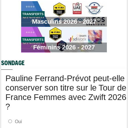
Tour de France Femmes
08/08
Demi Vollering gagne la 8e étape et prend le maillot jaune
TRANSFERTS
Masculins 2026 - 2027
Média
08/08
Web-série : "Course toujours, dans les coulisses de la FDJ
United Series"
TRANSFERTS
Route
08/08
Robert Gesink : "Le cyclisme moderne est beaucoup plus
Féminins 2026 - 2027
propre..."
Tour de Pologne
08/08
SONDAGE
Joao Almeida a dû abandonner après une chute
Pauline Ferrand-Prévot peut-elle
conserver son titre sur le Tour de
France Femmes avec Zwift 2026
?
Oui