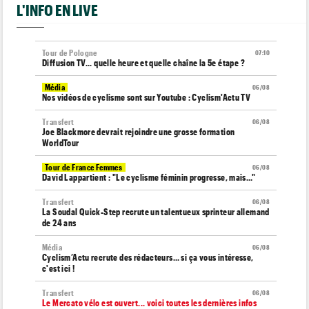
L'INFO EN LIVE
Tour de Pologne
07:10
Diffusion TV... quelle heure et quelle chaîne la 5e étape ?
Média
06/08
Nos vidéos de cyclisme sont sur Youtube : Cyclism'Actu TV
Transfert
06/08
Joe Blackmore devrait rejoindre une grosse formation
WorldTour
Tour de France Femmes
06/08
David Lappartient : "Le cyclisme féminin progresse, mais…"
Transfert
06/08
La Soudal Quick-Step recrute un talentueux sprinteur allemand
de 24 ans
Média
06/08
Cyclism’Actu recrute des rédacteurs… si ça vous intéresse,
c'est ici !
Transfert
06/08
Le Mercato vélo est ouvert... voici toutes les dernières infos