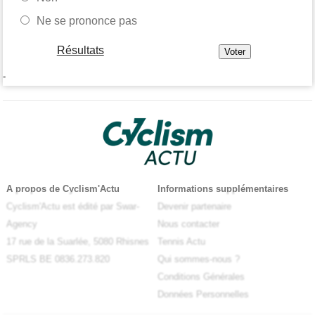
Ne se prononce pas
Résultats
-
A propos de Cyclism'Actu
Informations supplémentaires
Cyclism'Actu est édité par Swar-
Devenir partenaire
Agency
Nous contacter
17 rue de la Suarlée, 5080 Rhisnes
Tennis Actu
SPRLS BE 0836.273.820
Qui sommes-nous ?
Conditions Générales
Données Personnelles