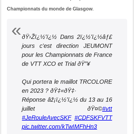
Championnats du monde de Glasgow
.
ðŸ›Žï¿½'ï¿½ Dans 2ï¿½'ï¿½âƒ£
jours c'est direction JEUMONT
pour les Championnats de France
de VTT XCO et Trial ðŸ”¥
Qui portera le maillot TRCOLORE
en 2023 ? ðŸ‡«ðŸ‡·
Réponse âž¡ï¿½'ï¿½ du 13 au 16
juillet ðŸ¤©
#vtt
#JeRouleAvecSKF
#CDFSKFVTT
pic.twitter.com/kTwIMFhHn3