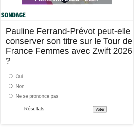
Quels seront les prochains défis de Tadej Pogacar ?
Route
15:37
SONDAGE
Un Allemand de la Visma victime d'une fracture pour la 2e fois
en 2 mois !
Pauline Ferrand-Prévot peut-elle
Route
15:18
Blessé, le Belge Toon Aerts, a mis un terme à sa saison 2026
conserver son titre sur le Tour de
France Femmes avec Zwift 2026
?
Oui
Non
Ne se prononce pas
Résultats
-