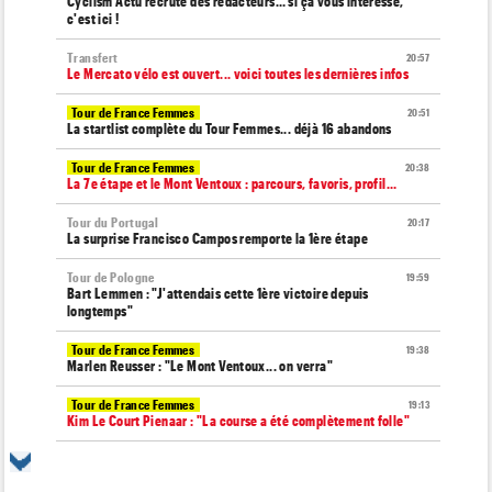
Cyclism’Actu recrute des rédacteurs… si ça vous intéresse,
c'est ici !
Transfert
20:57
Le Mercato vélo est ouvert... voici toutes les dernières infos
Tour de France Femmes
20:51
La startlist complète du Tour Femmes... déjà 16 abandons
Tour de France Femmes
20:38
La 7e étape et le Mont Ventoux : parcours, favoris, profil…
Tour du Portugal
20:17
La surprise Francisco Campos remporte la 1ère étape
Tour de Pologne
19:59
Bart Lemmen : "J'attendais cette 1ère victoire depuis
longtemps"
Tour de France Femmes
19:38
Marlen Reusser : "Le Mont Ventoux... on verra"
Tour de France Femmes
19:13
Kim Le Court Pienaar : "La course a été complètement folle"
Route
18:58
Isaac Del Toro prolonge avec UAE Team Emirates-XRG jusqu'en