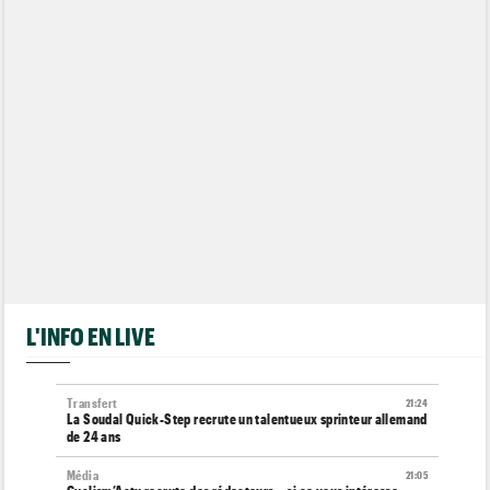
L'INFO EN LIVE
Transfert
21:24
La Soudal Quick-Step recrute un talentueux sprinteur allemand
de 24 ans
Média
21:05