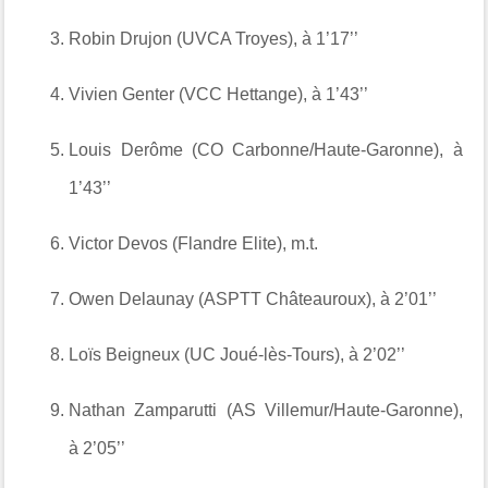
Robin Drujon (UVCA Troyes), à 1’17’’
Vivien Genter (VCC Hettange), à 1’43’’
Louis Derôme (CO Carbonne/Haute-Garonne), à
1’43’’
Victor Devos (Flandre Elite), m.t.
Owen Delaunay (ASPTT Châteauroux), à 2’01’’
Loïs Beigneux (UC Joué-lès-Tours), à 2’02’’
Nathan Zamparutti (AS Villemur/Haute-Garonne),
à 2’05’’