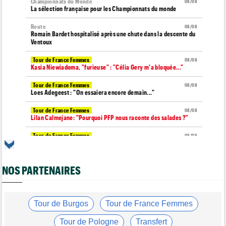
Championnats du Monde
08/08
La sélection française pour les Championnats du monde
Route
08/08
Romain Bardet hospitalisé après une chute dans la descente du
Ventoux
Tour de France Femmes
08/08
Kasia Niewiadoma, "furieuse" : "Célia Gery m'a bloquée..."
Tour de France Femmes
08/08
Loes Adegeest : "On essaiera encore demain..."
Tour de France Femmes
08/08
Lilan Calmejane: "Pourquoi PFP nous raconte des salades ?"
Tour de France Femmes
08/08
Puck Pieterse : "Je ne sais pas à quoi m'attendre demain"
Tour de France Femmes
08/08
NOS PARTENAIRES
Niedermaier : "J’ai dit à Kasia que ce n’est pas fini"
Tour de Burgos
08/08
Felix Gall : "Ma 1ère victoire au général : un accomplissement !"
Tour de Burgos
Tour de France Femmes
Tour de France Femmes
08/08
Lorena Wiebes : "Je dois encore finir la journée de demain"
Tour de Pologne
Transfert