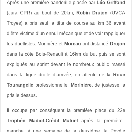
Après une première banderille placée par
Léo Griffond
(Jura CPR) au bout de 20km,
Robin Drujon
(UVCA
Troyes) a pris seul la tête de course au km 36 avant
d’être victime d’un ennui mécanique et de voir rappliquer
les duettistes. Morinière et
Moreau
ont distancé
Drujon
dans la côte Bois-Renault à 16km du but puis se sont
expliqués au sprint devant le nombreux public massé
dans la ligne droite d’arrivée, en attente de
la Roue
Tourangelle
professionnelle.
Morinière,
de justesse, a
pris le dessus.
Il occupe par conséquent la première place du 22
e
Trophée Madiot-Crédit Mutuel
après la première
manche, à une semaine de la deuxième, la Pévèle