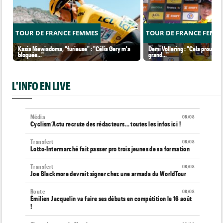
TOUR DE FRANCE FEMMES
TOUR DE FRANCE FEMM
Kasia Niewiadoma, "furieuse" : "Célia Gery m'a
Demi Vollering : "Cela prouve q
bloquée..."
grand..."
L'INFO EN LIVE
Média
08/08
Cyclism’Actu recrute des rédacteurs… toutes les infos ici !
Transfert
08/08
Lotto-Intermarché fait passer pro trois jeunes de sa formation
Transfert
08/08
Joe Blackmore devrait signer chez une armada du WorldTour
Route
08/08
Émilien Jacquelin va faire ses débuts en compétition le 16 août
!