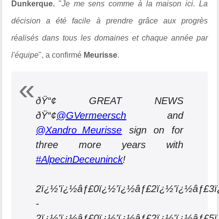
Dunkerque
.
"
Je me sens comme à la maison ici. La
décision a été facile à prendre grâce aux progrès
réalisés dans tous les domaines et chaque année par
l'équipe
", a confirmé
Meurisse
.
ðŸ“¢ GREAT NEWS
ðŸ“¢
@GVermeersch
and
@Xandro_Meurisse
sign on for
three more years with
#AlpecinDeceuninck
!
2ï¿½'ï¿½âƒ£0ï¿½'ï¿½âƒ£2ï¿½'ï¿½âƒ£3
-
2ï¿½'ï¿½âƒ£0ï¿½'ï¿½âƒ£2ï¿½'ï¿½âƒ£5