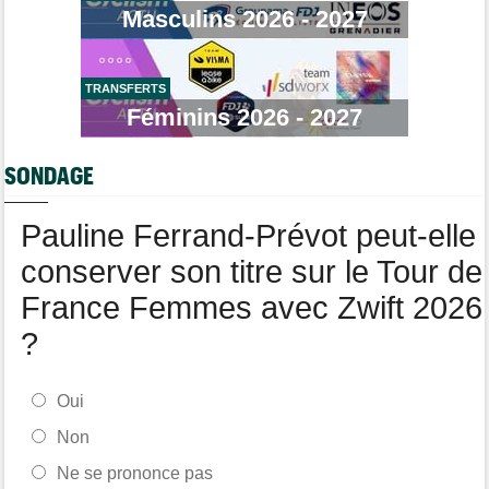
08/08
Masculins 2026 - 2027
Loes Adegeest : "On essaiera encore demain..."
Tour de France Femmes
08/08
Lilan Calmejane: "Pourquoi PFP nous raconte des salades ?"
TRANSFERTS
Tour de France Femmes
Féminins 2026 - 2027
08/08
Puck Pieterse : "Je ne sais pas à quoi m'attendre demain"
Tour de France Femmes
08/08
SONDAGE
Niedermaier : "J’ai dit à Kasia que ce n’est pas fini"
Pauline Ferrand-Prévot peut-elle
conserver son titre sur le Tour de
France Femmes avec Zwift 2026
?
Oui
Non
Ne se prononce pas