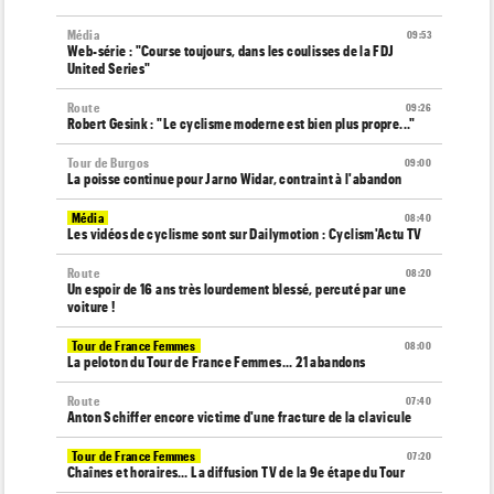
Média
09:53
Web-série : "Course toujours, dans les coulisses de la FDJ
United Series"
Route
09:26
Robert Gesink : "Le cyclisme moderne est bien plus propre..."
Tour de Burgos
09:00
La poisse continue pour Jarno Widar, contraint à l'abandon
Média
08:40
Les vidéos de cyclisme sont sur Dailymotion : Cyclism'Actu TV
Route
08:20
Un espoir de 16 ans très lourdement blessé, percuté par une
voiture !
Tour de France Femmes
08:00
La peloton du Tour de France Femmes... 21 abandons
Route
07:40
Anton Schiffer encore victime d'une fracture de la clavicule
Tour de France Femmes
07:20
Chaînes et horaires… La diffusion TV de la 9e étape du Tour