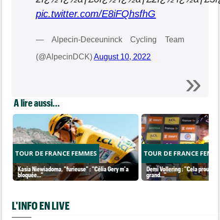
pic.twitter.com/E8iFQhsfhG
— Alpecin-Deceuninck Cycling Team
(@AlpecinDCK)
August 10, 2022
A lire aussi...
TOUR DE FRANCE FEMMES
TOUR DE FRANCE FEMM
Kasia Niewiadoma, "furieuse" : "Célia Gery m'a
Demi Vollering : "Cela prouve q
bloquée..."
grand..."
L'INFO EN LIVE