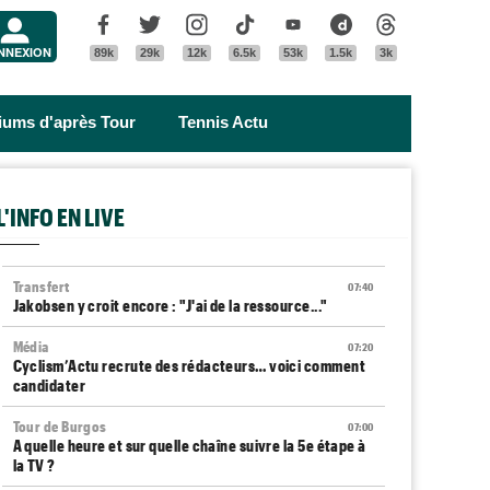
Menu
Facebook
Twitter
Instagram
Tik Tok
Youtube
Dailymotion
Threads
NNEXION
89k
29k
12k
6.5k
53k
1.5k
3k
riums d'après Tour
Tennis Actu
L'INFO EN LIVE
Transfert
07:40
Jakobsen y croit encore : "J'ai de la ressource..."
Média
07:20
Cyclism’Actu recrute des rédacteurs… voici comment
candidater
Tour de Burgos
07:00
A quelle heure et sur quelle chaîne suivre la 5e étape à
la TV ?