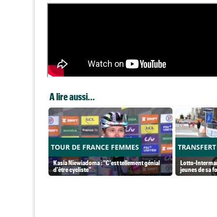
A lire aussi...
TOUR DE FRANCE FEMMES
TRANSFERT
Kasia Niewiadoma : "C'est tellement génial
Lotto-Intermar
d'être cycliste"
jeunes de sa f