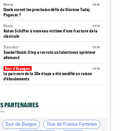
Route
07/08
Quels seront les prochains défis du Slovène Tadej
Pogacar ?
Route
07/08
Anton Schiffer à nouveau victime d'une fracture de la
clavicule
Transfert
07/08
Soudal Quick-Step a recruté un talentueux sprinteur
allemand
Tour d'Espagne
07/08
Le parcours de la 20e étape a été modifié en raison
d'éboulements
Média
07/08
Web-série : "Course toujours, dans les coulisses de la
FDJ United Series"
S PARTENAIRES
Route
07/08
Émilien Jacquelin va faire ses débuts en compétition le
16 août !
Tour de Burgos
Tour de France Femmes