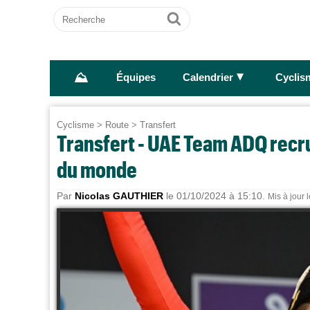
Recherche
Ok
⛰
►
Équipes
Calendrier
Cyclis
Cyclisme
>
Route
>
Transfert
Transfert - UAE Team ADQ recr
du monde
Par
Nicolas GAUTHIER
le 01/10/2024 à 15:10.
Mis à jour 