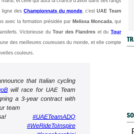
 mardi, et celle qui aura la chance d'avoir dans ses rangs
n ligne des
Championnats du monde
, c'est
UAE Team
ans avec la formation présidée par
Melissa Moncada
, qui
ansferts. Victorieuse du
Tour des Flandres
et du
Tour
TR
'une des meilleures coureuses du monde, et elle compte
velles couleurs.
nnounce that Italian cycling
goB
will race for UAE Team
ning a 3-year contract with
ur team
SO
lisa!
#UAETeamADQ
#WeRideToInspire