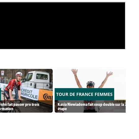
TOUR DE FRANCE FEMMES
ché fait passer pro trois
Kasia Niewiadoma fait coup double sur la 7e
ormation
étape