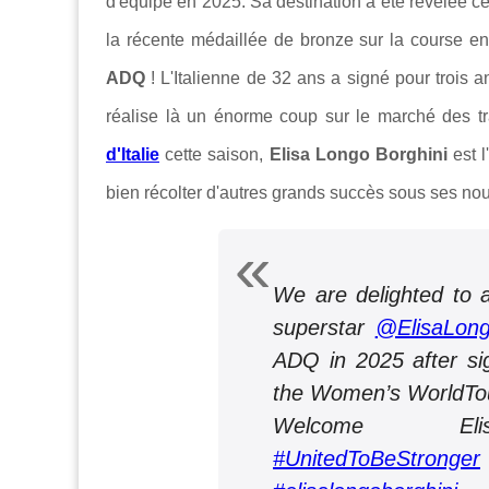
d'équipe en 2025. Sa destination a été révélée ce
la récente médaillée de bronze sur la course e
ADQ
! L'Italienne de 32 ans a signé pour trois 
réalise là un énorme coup sur le marché des tr
d'Italie
cette saison,
Elisa Longo Borghini
est l
bien récolter d'autres grands succès sous ses nou
We are delighted to a
superstar
@ElisaLon
ADQ in 2025 after sig
the Women’s WorldTo
Welcome E
#UnitedToBeStronger