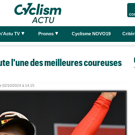
CO
►
►
m'Actu TV
Pronos
Cyclisme NOVO19
Crité
ute l'une des meilleures coureuses
le 02/10/2024 à 14:15.