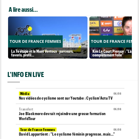
A lire aussi...
TOUR DE FRANCE FEMMES
TOUR DE FRANCE FEMM
La 7e étape et le Mont Ventoux : parcours,
Kim Le Court Pienaar : "La cour
favoris, profil…
complètement folle"
L'INFO EN LIVE
Média
06/08
Nos vidéos de cyclisme sont sur Youtube : Cyclism'Actu TV
Transfert
06/08
Joe Blackmore devrait rejoindre une grosse formation
WorldTour
Tour de France Femmes
06/08
David Lappartient : "Le cyclisme féminin progresse, mais…"