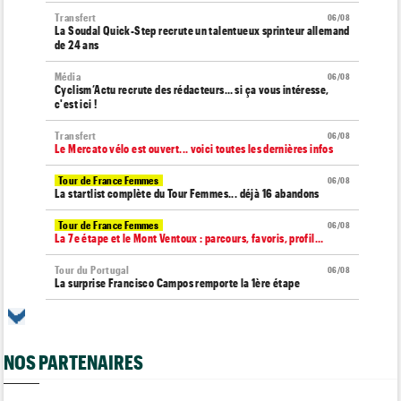
Transfert
06/08
La Soudal Quick-Step recrute un talentueux sprinteur allemand
de 24 ans
Média
06/08
Cyclism’Actu recrute des rédacteurs… si ça vous intéresse,
c'est ici !
Transfert
06/08
Le Mercato vélo est ouvert... voici toutes les dernières infos
Tour de France Femmes
06/08
La startlist complète du Tour Femmes... déjà 16 abandons
Tour de France Femmes
06/08
La 7e étape et le Mont Ventoux : parcours, favoris, profil…
Tour du Portugal
06/08
La surprise Francisco Campos remporte la 1ère étape
Tour de Pologne
06/08
Bart Lemmen : "J'attendais cette 1ère victoire depuis
longtemps"
NOS PARTENAIRES
Tour de France Femmes
06/08
Marlen Reusser : "Le Mont Ventoux... on verra"