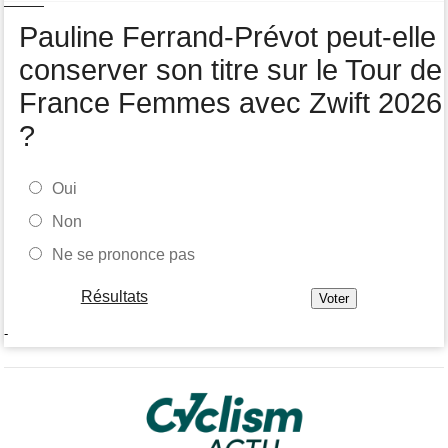
Tour de Burgos
06/08
Pauline Ferrand-Prévot peut-elle
Felix Gall remporte la 3e étape et prend les commandes du
général
conserver son titre sur le Tour de
France Femmes avec Zwift 2026
?
Oui
Non
Ne se prononce pas
Résultats
-