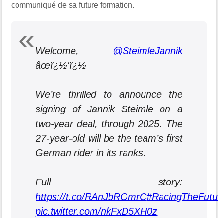
communiqué de sa future formation.
Welcome,
@SteimleJannik
âœï¿½'ï¿½
We’re thrilled to announce the
signing of Jannik Steimle on a
two-year deal, through 2025. The
27-year-old will be the team’s first
German rider in its ranks.
Full story:
https://t.co/RAnJbROmrC
#RacingTheFutu
pic.twitter.com/nkFxD5XH0z