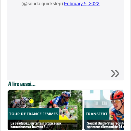
(@soudalquickstep)
February 5, 2022
A lire aussi...
TOUR DE FRANCE FEMMES
TRANSFERT
La 6e étape… un terrain propice aux
Soudal Quick-Step recrute un 
baroudeuses à Tournon ?
sprinteur allemand de 24 ans !