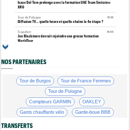
Isaac Del Toro prolonge avec la formation UAE Team Emirates-
XRG
Tour de Pologne
10:36
Diffusion TV... quelle heure et quelle chaîne la 4e étape ?
Transfert
10:00
Joe Blackmore devrait rejoindre une grosse formation
WorldTour
Tour de France Femmes
09:42
Une partie de la 7e étape sera interdite au public
NOS PARTENAIRES
Tour de France Femmes
09:26
Ferrand-Prévot : "Pour le général, c'est irrécupérable..."
Média
Tour de Burgos
Tour de France Femmes
08:25
Les vidéos de cyclisme sur Dailymotion : Cyclism'Actu TV
Tour de Pologne
Tour de Burgos
07:56
A quelle heure et sur quelle chaîne suivre la 3e étape à la TV ?
Compteurs GARMIN
OAKLEY
Agenda
07:33
Gants chauffants vélo
Garde-boue BBB
Tour de France Femmes, Pologne, Burgos… au programme de la
semaine
Casque ABUS
Jeu de Vélo
TRANSFERTS
Route
07:16