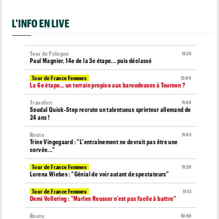
L'INFO EN LIVE
Tour de Pologne
12:25
Paul Magnier, 14e de la 3e étape... puis déclassé
Tour de France Femmes
12:04
La 6e étape… un terrain propice aux baroudeuses à Tournon ?
Transfert
11:54
Soudal Quick-Step recrute un talentueux sprinteur allemand de
24 ans !
Route
11:43
Trine Vingegaard : "L'entraînement ne devrait pas être une
corvée..."
Tour de France Femmes
11:20
Lorena Wiebes : "Génial de voir autant de spectateurs"
Tour de France Femmes
11:13
Demi Vollering : "Marlen Reusser n’est pas facile à battre"
Route
10:50