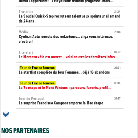
David Lappartient : "Le cyclisme féminin progresse, mais…"
Transfert
21:24
La Soudal Quick-Step recrute un talentueux sprinteur allemand
de 24 ans
Média
21:05
Cyclism’Actu recrute des rédacteurs… si ça vous intéresse,
c'est ici !
Transfert
20:57
Le Mercato vélo est ouvert... voici toutes les dernières infos
Tour de France Femmes
20:51
La startlist complète du Tour Femmes... déjà 16 abandons
Tour de France Femmes
20:38
La 7e étape et le Mont Ventoux : parcours, favoris, profil…
Tour du Portugal
20:17
La surprise Francisco Campos remporte la 1ère étape
Tour de Pologne
19:59
Bart Lemmen : "J'attendais cette 1ère victoire depuis
longtemps"
NOS PARTENAIRES
Tour de France Femmes
19:38