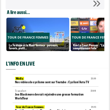
A lire aussi...
TOUR DE FRANCE FEMMES
TOUR DE FRANCE FEMM
La 7e étape et le Mont Ventoux : parcours,
Kim Le Court Pienaar : "La cour
favoris, profil…
complètement folle"
L'INFO EN LIVE
Média
22:30
Nos vidéos de cyclisme sont sur Youtube : Cyclism'Actu TV
Transfert
22:08
Joe Blackmore devrait rejoindre une grosse formation
WorldTour
Tour de France Femmes
21:45