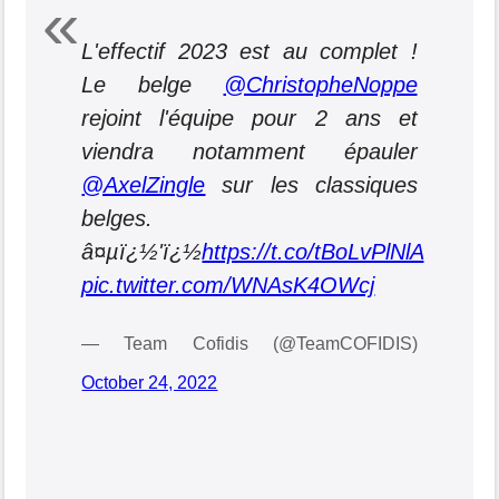
L'effectif 2023 est au complet !
Le belge
@ChristopheNoppe
rejoint l'équipe pour 2 ans et
viendra notamment épauler
@AxelZingle
sur les classiques
belges.
â¤µï¿½'ï¿½
https://t.co/tBoLvPlNlA
pic.twitter.com/WNAsK4OWcj
— Team Cofidis (@TeamCOFIDIS)
October 24, 2022