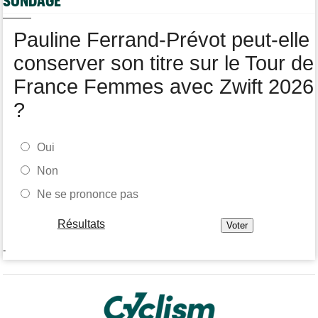
SONDAGE
pour 1 an
Tour de Burgos
16:38
Pauline Ferrand-Prévot peut-elle
Felix Gall remporte la 3e étape et prend les commandes du
général
conserver son titre sur le Tour de
France Femmes avec Zwift 2026
?
Oui
Non
Ne se prononce pas
Résultats
-