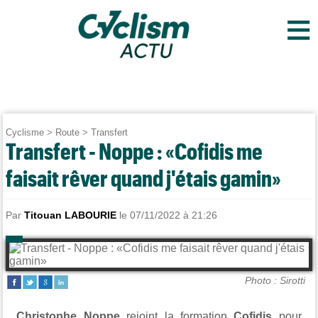
≡
Cyclisme
>
Route
>
Transfert
Transfert - Noppe : «Cofidis me
faisait rêver quand j'étais gamin»
Par
Titouan LABOURIE
le 07/11/2022 à 21:26
Photo : Sirotti
Christophe Noppe
rejoint la formation
Cofidis
pour