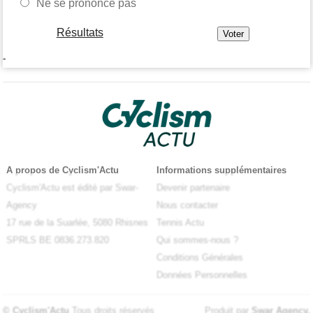
Ne se prononce pas
Résultats
-
A propos de Cyclism'Actu
Informations supplémentaires
Cyclism'Actu est édité par Swar-
Devenir partenaire
Agency
Nous contacter
17 rue de la Suarlée, 5080 Rhisnes
Tennis Actu
SPRLS BE 0836.273.820
Qui sommes-nous ?
Conditions Générales
Données Personnelles
© Cyclism'Actu
Tous droits réservés
Produit par
Swar Agency
.