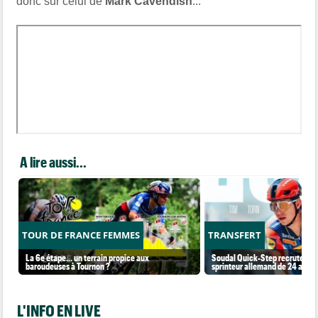
donc sur celui de
Mark Cavendish
...
A lire aussi...
TOUR DE FRANCE FEMMES
TRANSFERT
La 6e étape… un terrain propice aux
Soudal Quick-Step recrute un 
baroudeuses à Tournon ?
sprinteur allemand de 24 ans !
L'INFO EN LIVE