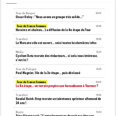
Tour de Burgos
13:44
Oscar Onley : "Nous avons un groupe très solide..."
Tour de France Femmes
13:20
Horaires et chaînes… La diffusion de la 6e étape du Tour
Transfert
12:58
Le Mercato vélo est ouvert... voici toutes les dernières infos
Média
12:37
Cyclism’Actu recrute des rédacteurs… si cela vous intéresse,
c'est ici !
Tour de Pologne
12:25
Paul Magnier, 14e de la 3e étape... puis déclassé
Tour de France Femmes
12:04
La 6e étape… un terrain propice aux baroudeuses à Tournon ?
Transfert
11:54
Soudal Quick-Step recrute un talentueux sprinteur allemand de
24 ans !
Route
11:43
Trine Vingegaard : "L'entraînement ne devrait pas être une