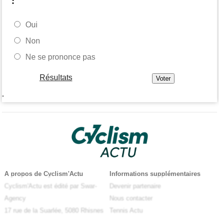
Oui
Non
Ne se prononce pas
Résultats
-
A propos de Cyclism'Actu
Informations supplémentaires
Cyclism'Actu est édité par Swar-
Devenir partenaire
Agency
Nous contacter
17 rue de la Suarlée, 5080 Rhisnes
Tennis Actu