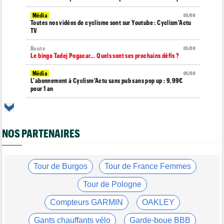
Média
05/08
Toutes nos vidéos de cyclisme sont sur Youtube : Cyclism'Actu
TV
Route
05/08
Le bingo Tadej Pogacar... Quels sont ses prochains défis ?
Média
05/08
L'abonnement à Cyclism'Actu sans pub sans pop up : 9,99€
pour 1 an
Route
05/08
Trine Vingegaard : "L'entraînement, ça ne devrait pas être une
corvée..."
NOS PARTENAIRES
Média
05/08
Cyclism’Actu recrute des rédacteurs… si ça vous intéresse,
c'est ici !
Tour de Burgos
Tour de France Femmes
Tour de France Femmes
05/08
Pauline Ferrand-Prévot : "Les autres sont un ton au-dessus"
Tour de Pologne
Tour de Burgos
05/08
Compteurs GARMIN
OAKLEY
Oscar Onley : "Je n'avais pas connu le début de saison idéal…"
Gants chauffants vélo
Garde-boue BBB
Tour de Pologne
05/08