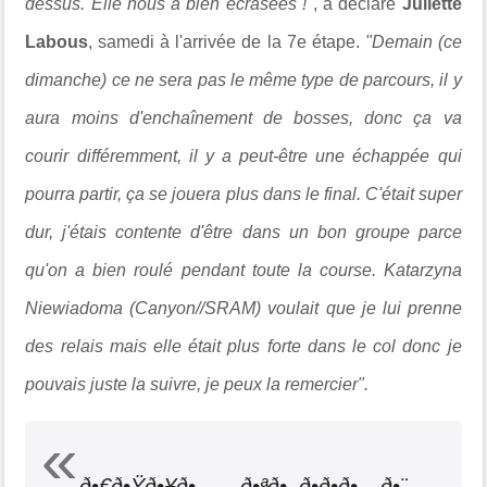
dessus. Elle nous a bien écrasées !"
, a déclaré
Juliette
Labous
, samedi à l'arrivée de la 7e étape.
"Demain (ce
dimanche) ce ne sera pas le même type de parcours, il y
aura moins d'enchaînement de bosses, donc ça va
courir différemment, il y a peut-être une échappée qui
pourra partir, ça se jouera plus dans le final. C'était super
dur, j'étais contente d'être dans un bon groupe parce
qu'on a bien roulé pendant toute la course. Katarzyna
Niewiadoma (Canyon//SRAM) voulait que je lui prenne
des relais mais elle était plus forte dans le col donc je
pouvais juste la suivre, je peux la remercier".
ð•€ð•Ÿð•¥ð• ð•ªð•–ð•ð•ð• ð•¨