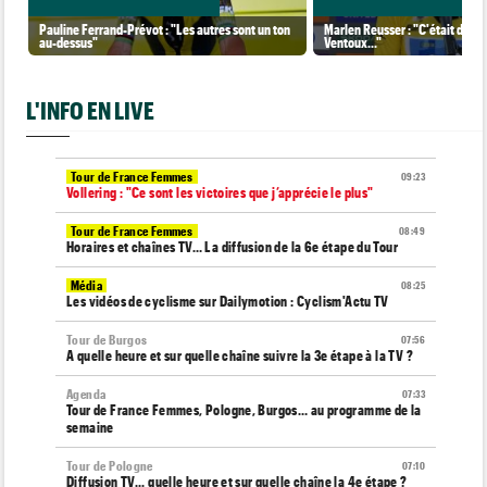
Pauline Ferrand-Prévot : "Les autres sont un ton
Marlen Reusser : "C'était diffé
au-dessus"
Ventoux..."
L'INFO EN LIVE
Tour de France Femmes
09:23
Vollering : "Ce sont les victoires que j’apprécie le plus"
Tour de France Femmes
08:49
Horaires et chaînes TV… La diffusion de la 6e étape du Tour
Média
08:25
Les vidéos de cyclisme sur Dailymotion : Cyclism'Actu TV
Tour de Burgos
07:56
A quelle heure et sur quelle chaîne suivre la 3e étape à la TV ?
Agenda
07:33
Tour de France Femmes, Pologne, Burgos… au programme de la
semaine
Tour de Pologne
07:10
Diffusion TV... quelle heure et sur quelle chaîne la 4e étape ?