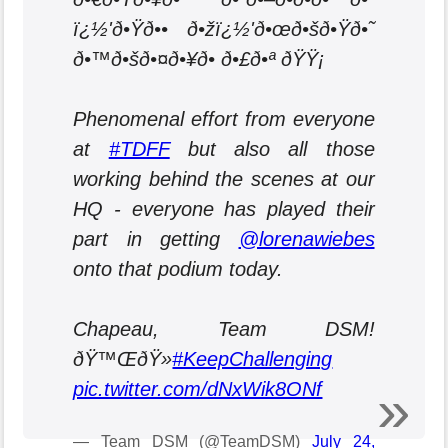
ï¿½'ð•Ÿð•• ð•žï¿½'ð•œð•šð•Ÿð•˜
ð•™ð•šð•¤ð•¥ð• ð•£ð•ª ðŸŸ¡
Phenomenal effort from everyone
at
#TDFF
but also all those
working behind the scenes at our
HQ - everyone has played their
part in getting
@lorenawiebes
onto that podium today.
Chapeau, Team DSM!
ðŸ™ŒðŸ»
#KeepChallenging
pic.twitter.com/dNxWik8ONf
— Team DSM (@TeamDSM)
July 24,