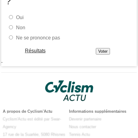
?
Oui
Non
Ne se prononce pas
Résultats
-
A propos de Cyclism'Actu
Informations supplémentaires
Cyclism'Actu est édité par Swar-
Devenir partenaire
Agency
Nous contacter
17 rue de la Suarlée, 5080 Rhisnes
Tennis Actu