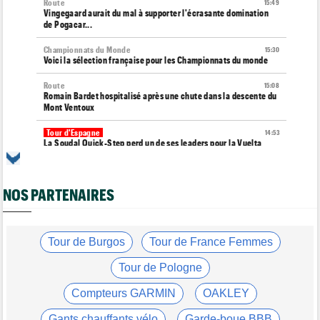
Route
15:49
Vingegaard aurait du mal à supporter l'écrasante domination
de Pogacar...
Championnats du Monde
15:30
Voici la sélection française pour les Championnats du monde
Route
15:08
Romain Bardet hospitalisé après une chute dans la descente du
Mont Ventoux
Tour d'Espagne
14:53
La Soudal Quick-Step perd un de ses leaders pour la Vuelta
2026 !
Tour d'Espagne
14:31
Le parcours de la 20e étape est modifié à cause d'éboulements
NOS PARTENAIRES
Route
14:13
Quels seront les prochains défis de l'insatiable Tadej Pogacar ?
Tour de Burgos
Tour de France Femmes
Tour de France Femmes
13:55
Tadej Pogacar joue les supporters pour Urska Zigart
Tour de Pologne
Tour de Pologne
13:22
Compteurs GARMIN
OAKLEY
Louis Barré : "J'étais déterminé à remporter une étape"
Gants chauffants vélo
Garde-boue BBB