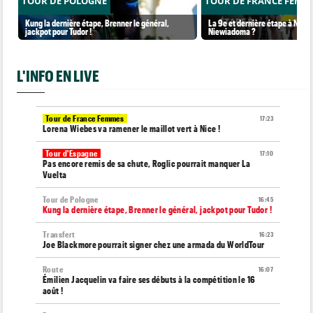
TOUR DE POLOGNE
TOUR DE FRANCE FEMM
Kung la dernière étape, Brenner le général,
La 9e et dernière étape à Nice..
jackpot pour Tudor !
Niewiadoma ?
L'INFO EN LIVE
Tour de France Femmes
17:23
Lorena Wiebes va ramener le maillot vert à Nice !
Tour d'Espagne
17:10
Pas encore remis de sa chute, Roglic pourrait manquer La
Vuelta
Tour de Pologne
16:45
Kung la dernière étape, Brenner le général, jackpot pour Tudor !
Transfert
16:23
Joe Blackmore pourrait signer chez une armada du WorldTour
Route
16:07
Émilien Jacquelin va faire ses débuts à la compétition le 16
août !