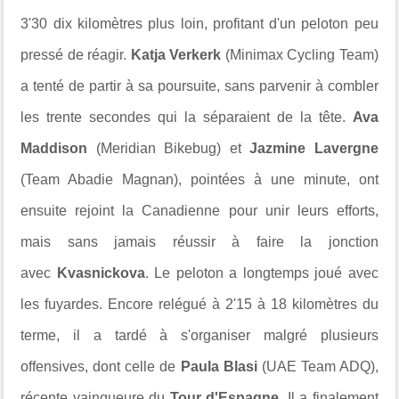
3'30 dix kilomètres plus loin, profitant d'un peloton peu
pressé de réagir.
Katja Verkerk
(Minimax Cycling Team)
a tenté de partir à sa poursuite, sans parvenir à combler
les trente secondes qui la séparaient de la tête.
Ava
Maddison
(Meridian Bikebug) et
Jazmine Lavergne
(Team Abadie Magnan), pointées à une minute, ont
ensuite rejoint la Canadienne pour unir leurs efforts,
mais sans jamais réussir à faire la jonction
avec
Kvasnickova
. Le peloton a longtemps joué avec
les fuyardes. Encore relégué à 2'15 à 18 kilomètres du
terme, il a tardé à s'organiser malgré plusieurs
offensives, dont celle de
Paula Blasi
(UAE Team ADQ),
récente vainqueure du
Tour d'Espagne
. Il a finalement