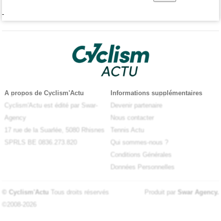
-
A propos de Cyclism'Actu
Informations supplémentaires
Cyclism'Actu est édité par Swar-
Devenir partenaire
Agency
Nous contacter
17 rue de la Suarlée, 5080 Rhisnes
Tennis Actu
SPRLS BE 0836.273.820
Qui sommes-nous ?
Conditions Générales
Données Personnelles
© Cyclism'Actu
Tous droits réservés
Produit par
Swar Agency
.
©2008-2026