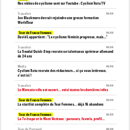
Nos vidéos de cyclisme sont sur Youtube : Cyclism'Actu TV
Transfert
06/08
Joe Blackmore devrait rejoindre une grosse formation
WorldTour
Tour de France Femmes
06/08
David Lappartient : "Le cyclisme féminin progresse, mais…"
Transfert
06/08
La Soudal Quick-Step recrute un talentueux sprinteur allemand
de 24 ans
Média
06/08
Cyclism’Actu recrute des rédacteurs… si ça vous intéresse,
c'est ici !
Transfert
06/08
Le Mercato vélo est ouvert... voici toutes les dernières infos
Tour de France Femmes
06/08
La startlist complète du Tour Femmes... déjà 16 abandons
Tour de France Femmes
06/08
La 7e étape et le Mont Ventoux : parcours, favoris, profil…
Tour du Portugal
06/08