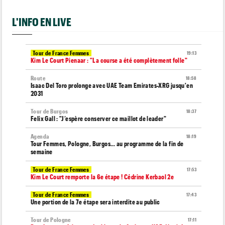
L'INFO EN LIVE
Tour de France Femmes
19:13
Kim Le Court Pienaar : "La course a été complètement folle"
Route
18:58
Isaac Del Toro prolonge avec UAE Team Emirates-XRG jusqu'en
2031
Tour de Burgos
18:37
Felix Gall : "J’espère conserver ce maillot de leader"
Agenda
18:19
Tour Femmes, Pologne, Burgos… au programme de la fin de
semaine
Tour de France Femmes
17:53
Kim Le Court remporte la 6e étape ! Cédrine Kerbaol 2e
Tour de France Femmes
17:43
Une portion de la 7e étape sera interdite au public
Tour de Pologne
17:11