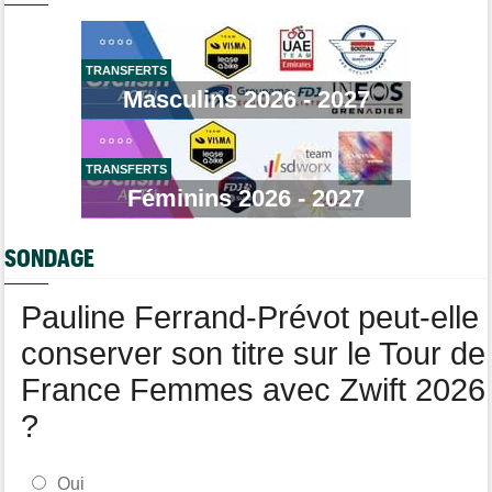
Niedermaier : "On savait que Kasia pouvait suivre Demi"
Brassard Fréquence Cardiaque
Tour de France Femmes
14:21
Puck Pieterse : "Désormais, je vise le maillot à pois..."
TRANSFERTS
Masculins 2026 - 2027
Transfert
14:03
Jakobsen réagit à son transfert : "J'ai encore de la ressource"
Tour de Burgos
13:44
Oscar Onley : "Nous avons un groupe très solide..."
TRANSFERTS
Féminins 2026 - 2027
Tour de France Femmes
13:20
Horaires et chaînes… La diffusion de la 6e étape du Tour
SONDAGE
Transfert
12:58
Le Mercato vélo est ouvert... voici toutes les dernières infos
Pauline Ferrand-Prévot peut-elle
conserver son titre sur le Tour de
France Femmes avec Zwift 2026
?
Oui