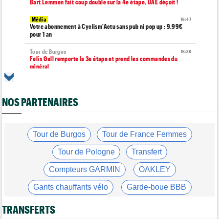
Bart Lemmen fait coup double sur la 4e étape, UAE déçoit !
Média
16:47
Votre abonnement à Cyclism'Actu sans pub ni pop up : 9,99€
pour 1 an
Tour de Burgos
16:38
Felix Gall remporte la 3e étape et prend les commandes du
général
Route
16:22
Quels seront les prochains défis de Tadej Pogacar ?
NOS PARTENAIRES
Média
16:00
Nos vidéos de cyclisme sont sur Youtube : Cyclism'Actu TV
Route
Tour de Burgos
Tour de France Femmes
15:37
Un Allemand de la Visma victime d'une fracture pour la 2e fois
en 2 mois !
Tour de Pologne
Transfert
Route
15:18
Compteurs GARMIN
OAKLEY
Blessé, le Belge Toon Aerts, a mis un terme à sa saison 2026
Gants chauffants vélo
Garde-boue BBB
Tour de France Femmes
15:00
David Lappartient : "Le cyclisme féminin progresse mais..."
Casque ABUS
Jeu de Vélo
TRANSFERTS
Tour de France Femmes
14:39