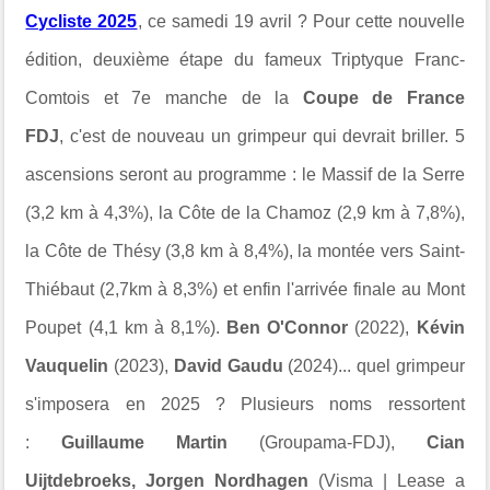
Cycliste 2025
, ce samedi 19 avril ? Pour cette nouvelle
édition, deuxième étape du fameux Triptyque Franc-
Comtois et 7e manche de la
Coupe de France
FDJ
, c'est de nouveau un grimpeur qui devrait briller. 5
ascensions seront au programme : le Massif de la Serre
(3,2 km à 4,3%), la Côte de la Chamoz (2,9 km à 7,8%),
la Côte de Thésy (3,8 km à 8,4%), la montée vers Saint-
Thiébaut (2,7km à 8,3%) et enfin l'arrivée finale au Mont
Poupet (4,1 km à 8,1%).
Ben O'Connor
(2022),
Kévin
Vauquelin
(2023),
David Gaudu
(2024)... quel grimpeur
s'imposera en 2025 ? Plusieurs noms ressortent
:
Guillaume Martin
(Groupama-FDJ),
Cian
Uijtdebroeks, Jorgen Nordhagen
(Visma
| Lease a