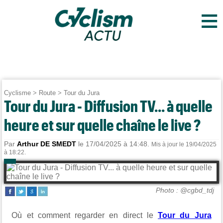
≡
Cyclisme
>
Route
>
Tour du Jura
Tour du Jura - Diffusion TV... à quelle
heure et sur quelle chaîne le live ?
Par
Arthur DE SMEDT
le 17/04/2025 à 14:48.
Mis à jour le 19/04/2025
à 18:22.
Photo : @cgbd_tdj
Où et comment regarder en direct l
e
Tour du Jura