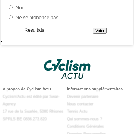
Non
Ne se prononce pas
Résultats
-
A propos de Cyclism'Actu
Informations supplémentaires
Cyclism'Actu est édité par Swar-
Devenir partenaire
Agency
Nous contacter
17 rue de la Suarlée, 5080 Rhisnes
Tennis Actu
SPRLS BE 0836.273.820
Qui sommes-nous ?
Conditions Générales
Données Personnelles