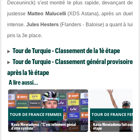
Deceuninck) s’est montré le plus rapide, devançant de
justesse
Matteo Malucelli
(XDS Astana), après un duel
intense.
Jules Hesters
(Flanders - Baloise) a quant à lui
pris la 3e place.
Tour de Turquie - Classement de la 1è étape
Tour de Turquie - Classement général provisoire
après la 1è étape
A lire aussi...
TOUR DE FRANCE FEMMES
TOUR DE FRANCE FEMM
Kasia Niewiadoma : "C'est tellement génial
Kasia Niewiadoma fait coup dou
d'être cycliste"
étape