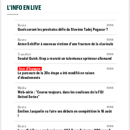
L'INFO EN LIVE
Route
07/08
Quels seront les prochains défis du Slovène Tadej Pogacar ?
Route
07/08
Anton Schiffer à nouveau victime d'une fracture de la clavicule
Transfert
07/08
Soudal Quick-Step a recruté un talentueux sprinteur allemand
Tour d'Espagne
07/08
Le parcours de la 20e étape a été modifié en raison
d'éboulements
Média
07/08
Web-série : "Course toujours, dans les coulisses de la FDJ
United Series"
Route
07/08
Émilien Jacquelin va faire ses débuts en compétition le 16 août
!
Route
07/08