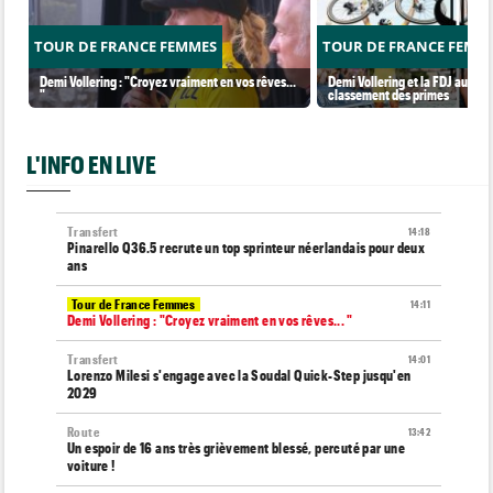
TOUR DE FRANCE FEMMES
TOUR DE FRANCE FEMM
Demi Vollering : "Croyez vraiment en vos rêves...
Demi Vollering et la FDJ au so
"
classement des primes
L'INFO EN LIVE
Transfert
14:18
Pinarello Q36.5 recrute un top sprinteur néerlandais pour deux
ans
Tour de France Femmes
14:11
Demi Vollering : "Croyez vraiment en vos rêves... "
Transfert
14:01
Lorenzo Milesi s'engage avec la Soudal Quick-Step jusqu'en
2029
Route
13:42
Un espoir de 16 ans très grièvement blessé, percuté par une
voiture !