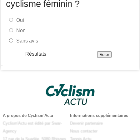
cyclisme féminin ?
Oui
Non
Sans avis
Résultats
-
A propos de Cyclism'Actu
Informations supplémentaires
Cyclism'Actu est édité par Swar-
Devenir partenaire
Agency
Nous contacter
17 rue de la Suarlée, 5080 Rhisnes
Tennis Actu