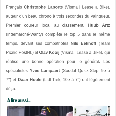
Français
Christophe Laporte
(Visma | Lease a Bike),
auteur d'un beau chrono à trois secondes du vainqueur.
Premier coureur local au classement,
Huub Artz
(Intermarché-Wanty) complète le top 5 dans le même
temps, devant ses compatriotes
Nils Eekhoff
(Team
Picnic PostNL) et
Olav Kooij
(Visma | Lease a Bike), qui
réalise une bonne opération pour le général. Les
spécialistes
Yves Lampaert
(Soudal Quick-Step, 9e à
7") et
Daan Hoole
(Lidl-Trek, 10e à 7") ont légèrement
déçu.
A lire aussi...