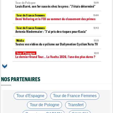
Tour de Pologne
13:19
Louis Barré, son 1er succès chez les pros : "J'étais déterminé"
Tour de France Femmes
13:00
Demi Vollering et la FDJ au sommet du classement des primes
Tour de France Femmes
12:42
Antonia Niedermaier : "J'ai pris des risques pour Kasia"
Média
12:25
Toutes vos vidéos du cyclisme sur Dailymotion Cyclism'Actu TV
Tour d'Espagne
12:12
Le dernier Grand Tour... La Vuelta 2026, l’une des plus dures ?
Matériel
11:50
Insta360 était à Paris avec 250 cyclistes pour son Think Bold,
Ride Bold
NOS PARTENAIRES
Média
11:45
Toutes vos vidéos du cyclisme sur Youtube Cyclism'Actu TV
Transfert
Tour d'Espagne
Tour de France Femmes
11:42
Un double vainqueur d'étape sur le Giro vers la NSN jusqu'en
2029 !
Tour de Pologne
Transfert
Tour de France Femmes
11:35