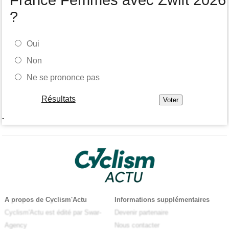
France Femmes avec Zwift 2026
?
Oui
Non
Ne se prononce pas
Résultats
-
A propos de Cyclism'Actu
Informations supplémentaires
Cyclism'Actu est édité par Swar-
Devenir partenaire
Agency
Nous contacter