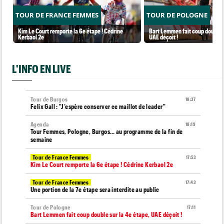
TOUR DE FRANCE FEMMES
TOUR DE POLOGNE
Kim Le Court remporte la 6e étape ! Cédrine
Bart Lemmen fait coup double s
Kerbaol 2e
UAE déçoit !
L'INFO EN LIVE
Tour de Burgos
18:37
Felix Gall : "J’espère conserver ce maillot de leader"
Agenda
18:19
Tour Femmes, Pologne, Burgos… au programme de la fin de
semaine
Tour de France Femmes
17:53
Kim Le Court remporte la 6e étape ! Cédrine Kerbaol 2e
Tour de France Femmes
17:43
Une portion de la 7e étape sera interdite au public
Tour de Pologne
17:11
Bart Lemmen fait coup double sur la 4e étape, UAE déçoit !