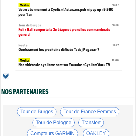
Média
16:47
Votre abonnement à Cyclism'Actu sans pub ni pop up : 9,99€
pour 1 an
Tour de Burgos
16:38
Felix Gall remporte la 3e étape et prend les commandes du
général
Route
16:22
Quels seront les prochains défis de Tadej Pogacar ?
Média
16:00
Nos vidéos de cyclisme sont sur Youtube : Cyclism'Actu TV
Route
15:37
Un Allemand de la Visma victime d'une fracture pour la 2e fois
en 2 mois !
NOS PARTENAIRES
Route
15:18
Blessé, le Belge Toon Aerts, a mis un terme à sa saison 2026
Tour de France Femmes
Tour de Burgos
Tour de France Femmes
15:00
David Lappartient : "Le cyclisme féminin progresse mais..."
Tour de Pologne
Transfert
Tour de France Femmes
14:39
Niedermaier : "On savait que Kasia pouvait suivre Demi"
Compteurs GARMIN
OAKLEY